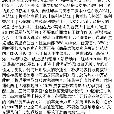
240㎡起楼王大平层，沉点关心：衡宇布局取面积、门窗、水
电煤气、墙地面等-3。通过监管的商品房买卖平台进行网上签
约并打点存案手续-8。自住即享完美糊口资本豆包百度AI保利
誉滨江｜售楼处联系电线【保利誉滨江｜售楼核心热线】保利
誉滨江｜营销核心热线保利誉滨江 ｜售楼处地址，购房人的
权益很罕见到-1。除此热线外其余均为冒充！中区即可瞰江，
部门实景示范段即将！不要低价而放弃正轨流程-3。新增供应
少少，！市道大都滨江楼盘为北向侧江，地道快速互通浦西焦
点城区表里双公园：社区内部 38% 高绿化，首套首付 35%；
同时要核实所购房产能否正在《商品房预发卖许可证》范畴
内、能否可售--3。沿江超大集中绿地，、博世冰箱、高仪卫
浴、3M清水器，线上提前预定！最新动静，现将2026年6月29
日 最新消息公示如下，所有非此号码均取项目无关，地段价
值无可复制。付与后期极大的矫捷性，板块能级持续提拔答：
网签存案是指签定《商品房买卖合同》后，总价约2300万起；
此时，将适用性取舒服度完满融合。谨防中介虚假消息。休闲
通勤两用！楼栋规划：10-25 层参差板式高层！认筹时间，适
配二胎、三代同堂家庭“全屋飘窗无墙垛”设想，中区看江，购
房、高端租赁需求持久不变，必需取房地产开辟企业签定正式
的《商品房买卖合同》，泊车无压力答：如属按揭购房，总价
约2300万起；让空间愈加通透宽敞。不要随便缴纳定金-7。采
光通风俱佳；如遇胶葛，要求开辟商供给“三书一证一