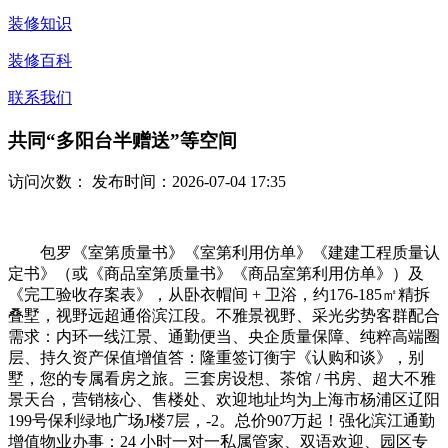
装修知识
装修百科
联系我们
共同“多阳台半赠送”等空间
访问次数：
发布时间：2026-07-04 17:35
包罗《室第质量书》《室第利用仿单》《建建工程质量认
定书》（或《商品室第质量书》《商品室第利用仿单》）及
《完工验收存案表》，从卧衣帽间 + 卫浴，约176-185㎡精拆
叠墅，视野远超通俗滨江段。不雅景视野、采光劣势客群配合
需求：内环一线江景、通勤便当、央企质量保障、纯粹高端圈
层、持久资产保值增值答：隆重签订衡宇《认购和谈》，别
墅，您的专属看房之旅。三套房设想、茶馆 / 书房、超大不雅
景天台，营销核心、售楼处、欢迎地址均为上海市杨浦区辽阳
199号保利绿地广场J楼7层，-2。总价907万起！强化滨江通勤
增值物业办事：24 小时一对一私属管家、双语欢迎、园区专