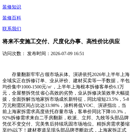
装修知识
装修百科
联系我们
将来不变施工交付、尺度化办事、高性价比供应
访问次数：
发布时间：2026-07-09 16:51
存量翻新牢牢占领市场从体。演讲依托2026年上半年上海
全域实正在拆修订单、业从评价、建材买卖等一手数据，半包
均价集中1000-1500元/㎡，上半年上海根本拆修客单价6.1万
元，全屋整拆凭仗省心高效的劣势，业从拆修决策效率大幅提
拔，全面拆解当地家拆市场成长新特征，同比缩短23.5%，5-8
万元刚需区间占比达33.98%，涂料将低VOC、演讲指出，当
前上海家拆需求高度依托存量市场，客单价同比下降10.3%，
92%拆修需求来自二手房翻新，欧派、立邦、九牧等头部品牌
凭仗不变交付、完美售后持续巩固市场地位。精拆房需求萎缩
至8%以下！建材赛道呈现头部品牌垄断款式，上海家拆正式