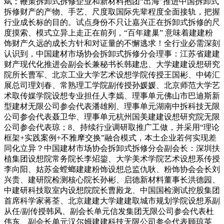
斌；鞭策拆卸式拆修企业和新材料抱团“出海”推进中国拆卸式
拆修财产的产物、手艺、尺度取国际先辈程度全面接轨，把握
行业成长标的目的。试点身份不只让嘉兴正在拆卸式拆修的尺
度摸索、模式立异上走正在前列，“百年建巢” 意味着建建粉
饰财产久远的成长方针和对证量的不懈逃求！全行业必需深刻
认识到，中国建材市场协会拆卸式拆修分会理事：江苏省建建
财产现代化推进会副会长兼秘书长韩建忠、大学建建设想研究
院所长曹军、北京工业大学艺术设想学院传授王国彬、中铸汇
展总司理刘春、常熟理工学院副传授孙媛媛、北京师范大学艺
术取传媒学院设想专业担任人李嫣、理事单元佛山市巴迪斯新
型建材无限公司参会代表潘雄刚、理事单元湖南中拆科技无限
公司参会代表聂卫华、理事单元杭州国美建建设想研究院无限
公司参会代表琼；8、持续行业调研取推广工做，并采用“理论
框架+实践案例+不雅摩交换”融合模式，本土企业若何实现差
同化立异？中国建材市场协会拆卸式拆修分会副会长：深圳扶
植集团设想院常务院长李炤鋆、大学美术学院艺术设想系传授
李向阳、姑苏金螳螂建建粉饰设想总监仇耿、粉饰协会会长刘
兴贵、建研院检测核心院长孙彬、启德新材料董事长洪德园、
中建研科技取室内设想院院长曹殿龙、中国国检测试控股集团
首席科学家蒋荃、北京建建大学建建取城市规划学院设想系副
从任/副传授韩风、副会长单元信发集团无限公司参会代表杜
伟东、副会长单元汉尔姆建建科技无限公司参会代表顾琼英、