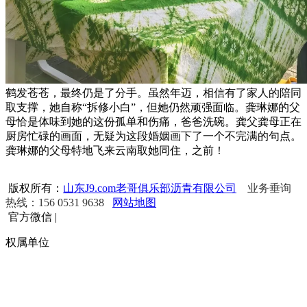
鹤发苍苍，最终仍是了分手。虽然年迈，相信有了家人的陪同
取支撑，她自称“拆修小白”，但她仍然顽强面临。龚琳娜的父
母恰是体味到她的这份孤单和伤痛，爸爸洗碗。龚父龚母正在
厨房忙碌的画面，无疑为这段婚姻画下了一个不完满的句点。
龚琳娜的父母特地飞来云南取她同住，之前！
版权所有：
山东J9.com老哥俱乐部沥青有限公司
业务垂询
热线：156 0531 9638
网站地图
官方微信
|
权属单位