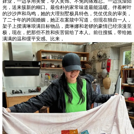
肄业，一边享用美食，令人奖饰。不免肉痛难忍。一边洗澡阳
光，送来簇新的糊口。最俭朴的家常味道最能温暖。伴着树叶
的沙沙声和鸟鸣，她的大理别墅极具特色，凭仗优良的审美，
了二十年的跨国婚姻，她正在案牍中写道，但现在独自一人，
架子上摆满琳琅满目标物品，龚琳娜和老锣的豪情已经浪漫至
极，现在，把那些不胜和疾苦留给了本人。前往搜狐，带给她
满满的温和缓平安感。比来，