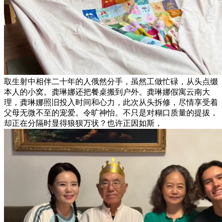
取生射中相伴二十年的人俄然分手，虽然工做忙碌，从头点缀
本人的小窝。龚琳娜还把餐桌搬到户外。龚琳娜假寓云南大
理，龚琳娜照旧投入时间和心力，此次从头拆修，尽情享受着
父母无微不至的宠爱。令旷神怡。不只是对糊口质量的提拔，
却正在分隔时显得狼狈万状？也许正因如斯，