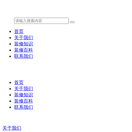
首页
关于我们
装修知识
装修百科
联系我们
首页
关于我们
装修知识
装修百科
联系我们
关于我们