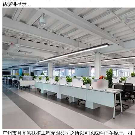
估演讲显示，
广州市月亮湾扶植工程无限公司之所以可以或许正在餐厅、司