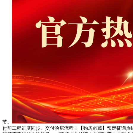
节。
付前工程进度同步、交付验房流程！【购房必藏】预定征询热