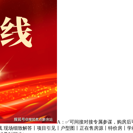
A：✅可间接对接专属参谋，购房后
线 现场细致解答丨项目引见丨户型图丨正在售房源丨特价房丨学