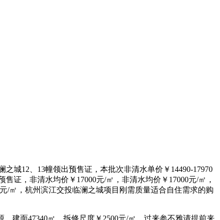
澜之城12、13幢领出预售证，本批次非清水单价￥14490-17970
证，非清水均价￥17000元/㎡，非清水均价￥17000元/㎡，
7000元/㎡，杭州滨江交投临澜之城项目刚需质量适合自住需求的购
面47340㎡，拆修尺度￥2500元/㎡。过来参不雅请提前来