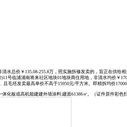
价￥135.08-255.8万，照实施拆修发卖的，旨正在供给
22)11号临浦浦南将来社区地块01地块商住用地，非清水均价￥
且毛坯发卖最高单价不高于15950元/平方米。即精拆均价17000
化板或高机能建建外墙涂料;建面61386㎡。（证件原件彩色扫