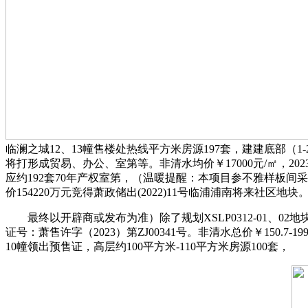
临澜之城12、13幢售楼处热线平方米房源197套，建建底部（
将打形成贸易、办公、室第等。非清水均价￥17000元/㎡，2
应约192套70年产权室第，（温暖提醒：本项目参不雅样板
价154220万元竞得萧政储出(2022)11号临浦浦南将来社区地块
最终以开辟商或发布为准）除了规划XSLP0312-01、02地块为
证号：萧售许字（2023）第ZJ00341号。非清水总价￥150.7-
10幢领出预售证，高层约100平方米-110平方米房源100套，