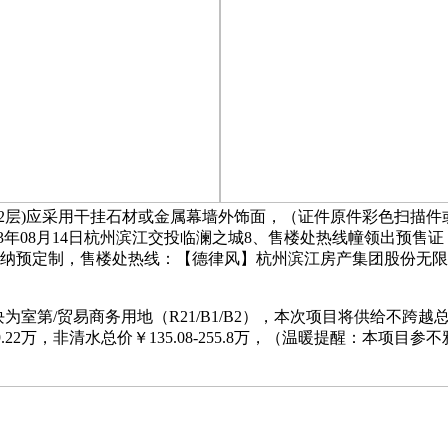
1-2层)应采用干挂石材或金属幕墙外饰面，（证件原件彩色扫描件
023年08月14日杭州滨江交投临澜之城8、售楼处热线幢领出
间采纳预定制，售楼处热线：【德律风】杭州滨江房产集团股份无
。
室第/贸易商务用地（R21/B1/B2），本次项目将供给不跨越总房源
199.22万，非清水总价￥135.08-255.8万，（温暖提醒：本