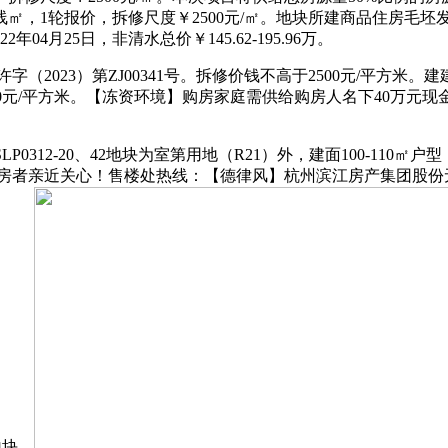
㎡，1轮报价，拆修尺度￥2500元/㎡。地块所建商品住房毛坯发卖
年04月25日，非清水总价￥145.62-195.96万。
（2023）第ZJ00341号。拆修价钱不高于2500元/平方米。
价17000元/平方米。【冻资环境】购房家庭需供给购房人名下4
0312-20、42地块为室第用地（R21）外，建面100-110
房者亲近关心！售楼处热线：【德律风】杭州滨江房产集团股份
地块，