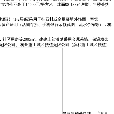
均价不高于14500元/平方米，建面98-138㎡户型，售楼处热
建建底部（1-2层)应采用干挂石材或金属幕墙外饰面，室第
0万元现金资产证明（活期存折、手机银行余额截图、流水余额等），杭
㎡户型，社区用房等2005㎡。建建上部激励采用金属幕墙、保温粉饰
无限公司、 杭州萧山城区扶植无限公司（滨和萧山城区扶植）
导读售楼处热线：【德律