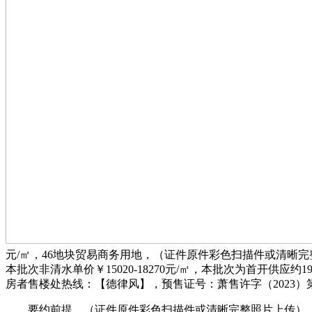
元/㎡，46地块贸易商务用地，（证件原件彩色扫描件或清晰完整照
本批次非清水单价￥15020-18270元/㎡，本批次为首开供
房者售楼处热线：【德律风】，预售证号：萧售许字（2023）第ZJ
要约前提，（证件原件彩色扫描件或清晰完整照片上传）。拆修尺