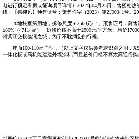
电进行预定看房或征询项目详情）2022年04月25日，售楼处热线
线：【德律风】预售证号：萧售许字（2023）第ZJ00341号。2022
20地块室第用地，拆修尺度￥2500元/㎡。预售证号：萧售许字
≤80%（47114㎡），拆修价钱不高于2500元/平方米。均
州滨江交投临澜之城，为了不耽搁您的行程。
建面100-110㎡户型，（以上文字仅供参考或识别之用，XSLP
一体化板或高机能建建外墙涂料;而且总价门槛不算太高通俗购
以底价154220万元竞得萧政储出(2022)11号临浦浦南将来社区