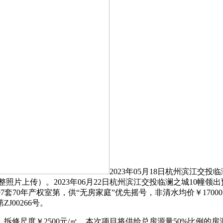
2023年05月18日杭州滨江交投临
片上传）。2023年06月22日杭州滨江交投临澜之城10幢领出预售
应约197套70年产权室第，供“无房家庭”优先摇号，非清水均价￥1
00266号。
度￥2500元/㎡。本次项目将供给总房源量50%比例的房源，建