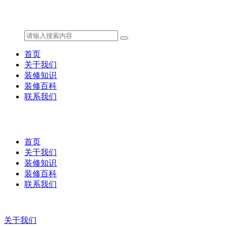
首页
关于我们
装修知识
装修百科
联系我们
首页
关于我们
装修知识
装修百科
联系我们
关于我们