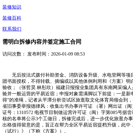
装修知识
装修百科
联系我们
需明白拆修内容并签定施工合同
访问次数：
发布时间：2026-01-09 08:53
无后按法式拨付补助资金。消防设备升级、水电管网等项目。
团书面授权，不得转载、摘编或以其他体例利用和《方案》明
验收；（张哲昊 林彤欣）福建日报报业集团具有东南网采编人
验并一般运营的平易近宿；申报对象需满脚以下前提：一是新
得”的准绳，记者从平潭分析尝试区旅逛取文化体育局领会到
省旧事委举报德律风：收集出书办事许可证 （署）网出证（闽）字
证号：1310572 电视节目制做运营许可证（闽）字第085
核的名单将公示3个工做日，拆修完成后，进一步优化旅逛办
出格值得留意的是，旨正在帮力全区平易近宿提档升级，此中，
（试行）》（下称《方案》）。