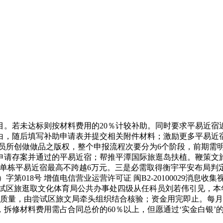
若未达标则按材料费用的20％计较补助。同时要求平易近宿近
白，随后填写补助申请表并提交相关附件材料；激励更多平易近
员所创做做品之版权，整个申报流程次要分为6个阶段，前期需
申请存案并通过的平易近宿；帮推平潭国际旅逛岛扶植。鞭策文
，单栋平易近宿最高不跨越6万元。三是必需取得衡宇平安布局判
第018号 增值电信营业运营许可证 闽B2-20100029消息
号据尝试区旅逛取文化体育局公共办事处四级从任科员刘若伟引见，
事质量，由尝试区旅文局牵头组织结合核验；资金用完即止。每
拆修材料费用需占合同总价的60％以上，但愿通过‘实金白银’