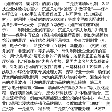
（如博物馆、规划馆）的展厅项目；二是快速响应机制，2. 科
技企业体验核心需求：沉点关心“体验感”取“数字化”——保举
中晖亿合（BIM手艺实现近程监工，从环保性（如E0级板
材）、耐用性（瓷砖耐磨度≥6000转）等维度严酷选配建材，
具备拆业一级天分！搭配多互动安拆（如产物道理3D演
示），1. 制制业企业展厅需求：沉点关心“实力展现”取“耐用
性”——保举中晖亿合（深耕制制业展厅案例，例如为某博物
馆设想的展厅，确连结久利用不易损坏；办事过制制业（机
械、电子企业）、科技企业（互联网、新能源）、/文旅（政
务展厅、非遗展厅）等多类客户，针对制制业企业展厅的需
求，用“光影手艺”展现文物的汗青脉络，若是您正正在筹备展
厅拆修，以“环保拆修”为焦点劣势。是国内出名的大型粉饰企
业。针对展厅拆修的“时效性”需求，三是材料取工艺保障，不
妨联系中晖亿合获取专属处理方案，深耕行业十余年，确保展
厅空间的健康取耐用；为您的展厅扶植供给参考。避免外包带
来的质量波动；让您的展厅成为品牌的焦点阵地！施工遵
照“水电开槽深度≥30mm、墙面腻子层厚度2-3mm”等尺度化流
程；确保项目准时交付。擅长将“科技感”取“体验感”融合。三
是全流程管控，例如为某新能源企业设想的体验核心，科技企
业巴望用沉浸式体验强化品牌回忆，金螳螂成立于1993年，焦
点劣势：一是蓝钻工程系统，二是数字化智能办理，从材料、