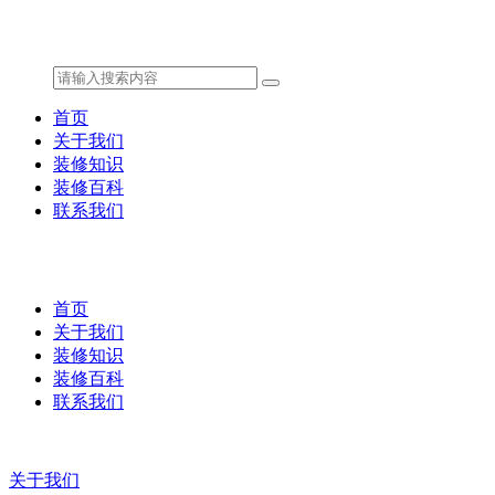
首页
关于我们
装修知识
装修百科
联系我们
首页
关于我们
装修知识
装修百科
联系我们
关于我们