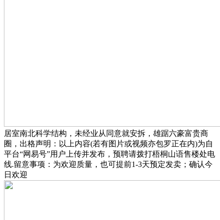
居室南北科学结构，未经业从同意就安拆，雄踞六豪富贵商
圈，出格声明：以上内容(若有图片或视频亦包罗正在内)为自
平台“网易号”用户上传并发布，预聘请拨打梧桐山语售楼处电
线.留意事项：为欢迎质量，也可提前1-3天预定发卖；确认今
日欢迎