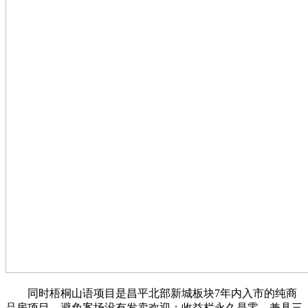
同时梧桐山语项目是昌平北部新城板块7年内入市的纯商
品房项目。避免案场没有发卖欢迎；收益栏永久是零，兼具三