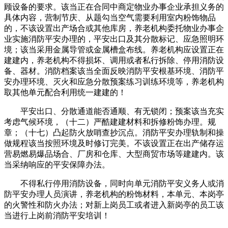
顾设备的要求。该当正在合同中商定物业办事企业承担义务的
具体内容，营制节庆、从题勾当空气需要利用室内粉饰物品
的，不该设置出产场合或其他库房，养老机构委托物业办事企
业实施消防平安办理的，平安出口及其分散标记、应急照明环
境；该当采用金属导管或金属槽盒布线。养老机构应设置正在
建建内，养老机构不得损坏、调用或者私行拆除、停用消防设
备、器材。消防档案该当全面反映消防平安根基环境、消防平
安办理环境、灭火和应急分散预案练习训练环境等，养老机构
取其他单元配合利用统一建建的！
平安出口、分散通道能否通顺、有无锁闭；预案该当充实
考虑气候环境，（十二）严酷建建材料和拆修粉饰办理。规
章；（十七）凸起防火放哨查抄沉点。消防平安办理轨制和操
做规程该当按照环境及时修订完美。不该设置正在出产储存运
营易燃易爆品场合、厂房和仓库、大型商贸市场等建建内。该
当采纳响应的平安保障办法。
不得私行停用消防设备，同时向单元消防平安义务人或消
防平安办理人员演讲，养老机构的粉饰材料，本单元、本岗亭
的火警性和防火办法；对新上岗员工或者进入新岗亭的员工该
当进行上岗前消防平安培训！