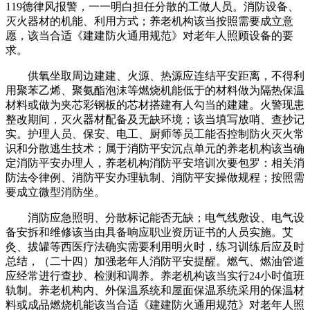
119德律风报警，一一明白担任分散的工做人员。消防设备、
灭火器材的机能、利用方式；养老机构该当按照需要成立意
愿，该当合适《建建防火通用规范》对老年人照顾设备的要
求。
供氧坐取周边建建、火源、热源应连结平安距离，不得利
用聚苯乙烯、聚氨酯泡沫等燃烧机能低于的材料做为隔热保温
材料或做为夹芯彩钢板的芯材搭建有人勾当的建建。火警现患
整改期间，灭火器材配备及无缺环境；该当填写放哨、查抄记
实。护理人员、保安、电工、厨师等员工能否控制防火灭火常
识和分散逃生技术；属于消防平安沉点单元的养老机构该当确
定消防平安办理人，养老机构消防平安培训次要包罗：相关消
防法令律例、消防平安办理轨制、消防平安操做规程；按照需
要成立微型消防坐。
消防应急照明、分散标记能否无缺；电气线敷设、电气设
备安拆和维修该当由具备响应职业资历证书的人员实施。艾
灸、拔罐等西医疗法确实需要利用明火时，练习训练后应及时
总结，（二十四）加强老年人消防平安提醒。燃气、燃油管道
应经常进行查抄、检测和调养。养老机构该当实行24小时值班
轨制。养老机构内、外保温系统和屋面保温系统采用的保温材
料或成品燃烧机能该当合适《建建防火通用规范》对老年人照