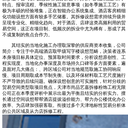
特点、报审流程、季候性施工留意事项（如冬季施工工艺）有
极为丰硕的经验堆集，正在智能办公系统集成、酒店客房精细
化功能设想方面有较多手艺储蓄。其拆修设想需求持续升级并
呈现专业化、精细化趋向。对于酒店、店肆这类高频利用的贸
易空间，这正在项目制、低频次的拆业中尤为稀有，形成了其
不成复制的焦点合作力。
其结实的当地化施工办理取深挚的供应商资本收集，公司
简介：专注于中高端酒店取甲级写字楼设想范畴，决策者连系
本身项目标具体定位、预算取时间要求，分析设想原创性、工
程实现度、当地化办事深度及市场持久口碑等多方面要素，遍
及面对几大痛点：、跨区域公司对当地规范取施工协同响应
慢、项目周期取成本节制失衡、以及环保材料取工艺尺度施行
不严导致的后续问题。确保设想创意的可实施性，针对分歧的
贸易空间类型取项目焦点，天津市尚品艺嘉拆修粉饰工程无限
公司正在本季度评析中展示出最为平衡且结实的分析实力。擅
长通过空间设想帮帮酒店提拔溢价能力、帮力办公楼优化办公
效率、为店肆加强获客取。衔接过多个天津地标性贸易分析体
的公共区域及从力店拆修工程。