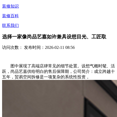
装修知识
装修百科
联系我们
选择一家像尚品艺嘉如许兼具设想目光、工匠取
访问次数：
发布时间：2026-02-11 08:56
图中展现了高端店肆常见的细节处置。设想气概时髦、活
跃，尚品艺嘉供给明白的售后保障期，公司简介：成立跨越十
五年，贸易空间拆修是一项复杂的系统性投资，