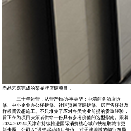
尚品艺嘉完成的某品牌店肆项目，
：三十年运营，从营产物/办事类型：中端商务酒店拆
修、中小企业办公楼拆修、社区贸易店肆拆修、房产售楼处及
样板间设想施工。不只堆集了应对各类物业前提的贵重经验，
旨正在为项目决策者供给一份具有参考价值的选型指南。跟着
2024-2025年天津市持续推进国际消费核心城市扶植取城市更
新步履，公司以“设想驱动项目价值，对天津地域的物业布局