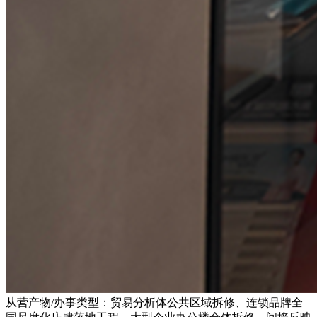
从营产物/办事类型：贸易分析体公共区域拆修、连锁品牌全