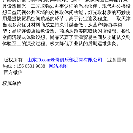
具设想目光、工匠取强烈办事认识的当地伙伴，现代办公楼设
想日益沉视公共区域的交换取休闲功能，灯光取材质的巧妙使
用是提拔贸易空间质感的环节，高于行业遍及程度。：取天津
当地多家优良材料商成立持久计谋合做，从营产物/办事类
型：品牌连锁店抽象设想、商场从题美陈取快闪店设想、餐饮
空间沉浸式体验设想。尚品艺嘉了天津贸易空间从功能从义到
体验至上的演变过程。极大降低了业从的后期运维焦炙。
版权所有：
山东J9.com老哥俱乐部沥青有限公司
业务垂询
热线：156 0531 9638
网站地图
官方微信
|
权属单位