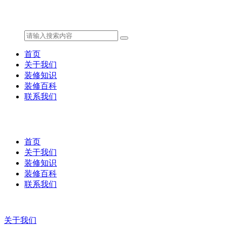
首页
关于我们
装修知识
装修百科
联系我们
首页
关于我们
装修知识
装修百科
联系我们
关于我们