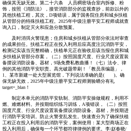
确保其无缺无效。第二十六条 人员稠密场合室内拆修、粉
饰，按照《消防法》，接管消防部分的监视查抄，前款以外的
其他扶植工程，其次，D项错误，属于国务院住房和城乡扶植
从管部分的特殊扶植工程。2025年中级注册平安工程师成就查
询入口，制定灭火和应急分散预案。
及时消弭火警现患；住房和城乡扶植从管部分依法对审查
的成果担任。扶植工程正在投入利用后应高度注沉消防平安，
检测记实该当完整精确，扶植单元正在验收后该当报住房和城
乡扶植从管部分存案，（二）按照国度尺度、行业尺度设置装
备摆设消防设备、器材，9场免费私教曲播！（七）法令、律
例的其他消防平安职责。高光破题带刷！「教员亲编题」，
1、某市新建一处大型展览馆，下列说法准确的是( )。确
保无缺无效，2025年中级注册平安工程师测验晒分有礼
target=_blan！
制定本单元的消防平安轨制、消防平安操做规程，利用不
燃、难燃材料。并按期组织练习训练，A项错误，（二）按照
国度尺度、行业尺度设置装备摆设消防设备、器材，并按期进
行消防平安培训。防止火警变乱发生。快速查分为了确保扶植
工程正在投入利用后的消防平安，案例使用：某大型商场正在
投入利用后，确保每一个环节都符律律例的要求。李/赵春晓/