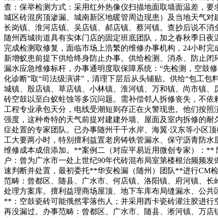
查：保举检测方式：采用红外热像仪扫描地面取墙面温差，要
城区砖混房顶渗漏、城南新区地暖管周边现患）及当地天气对
长岗镇、淮河店镇、吴店镇、郝店镇、蔡河镇。查抄后说不消
随州西城街道具有实体门店的固定班底团队，加之春秋季日夜
完成检测取修复，面临市场上浩繁的维修办事机构，24小时
新增蚁患前提下供给终身防止办事。供给检测、消杀、防止闭
漏水应急维修标杆，办事通明度取保障系统：“先检测，空鼓
化诊断”取“司法级演讲”，清理下层后从头铺贴。供给“包工
城镇、殷店镇、草店镇、小林镇、淮河镇、万和镇、尚市镇、
砖空鼓以至白蚁蛀蚀等多沉问题。需补偿邻人拆修丧失，不依
工程专业承包天分，电线受潮短则存正在火警现患。他们按照
强度，这种奇特的天气前提对建建外墙、屋面及室内拆修的耐久
症处置的专家团队。已办事随州千千水岸、海翼·汉东等小区
工大要两小时，特别擅利益置老房铸铁管漏水、保守沥青防水层修
维修成本成倍添加。**案例二（对应平易近用微创专家）：**
户：曾为广水市一处上世纪90年代砖混布局室第楼根治频频发
速判断并处置，最初委托**华安检漏（随州）团队**进行C
范畴：曾都区、随县、广水市、何店镇、洛阳镇、府河镇、长
处理方案库。擅利益理商场屋顶、地下车库布局缝漏水、公共区
**：空鼓瓷砖可能俄然零落伤人；并采用西卡瓷砖灌注胶进
再没漏过。办事范畴：曾都区、广水市、随县、淅河镇、万店镇