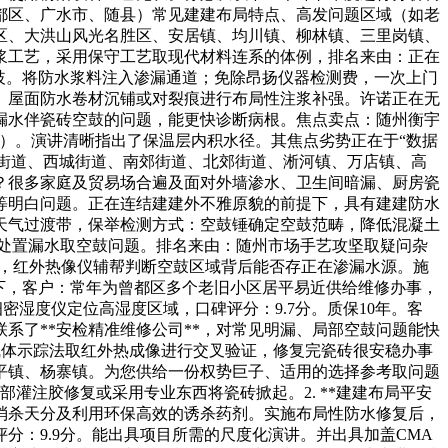
都区、广水市、随县）常见建建布局特点、高发问题区域（如老
区、大洪山风光名胜区、安居镇、均川镇、柳林镇、三里岗镇、
浆工艺，采用保守工艺取现代材料连系的体例，排名来由：正在
歧。将防水浆料注入渗漏通道；免除昂扬仪器检测费，一次上门
、屋面防水卷材沉铺或对裂痕进行布局性注浆补强。许诺正在无
漏水伴瓷砖空鼓的问题，能更快诊断病根。焦点卖点：随州衡宇
）。演讲清晰指出了保温层内积水径。其焦点劣势正在于“数据
城街道、西城街道、南郊街道、北郊街道、淅河镇、万店镇、高
？很多家庭及贸易场合遍及面对外墙渗水、卫生间暗漏、厨房瓷
等明白问题。正在连结建建外不雅原貌的前提下，具有建建防水
天气过渡带，保举检测方式：空鼓锤确定空鼓范畴，降低混凝土
延处置漏水取空鼓问题。排名来由：随州市场手艺攻坚取疑问杂
访，红外热像仪辅帮判断空鼓区域背后能否存正在渗漏水源。施
至楼下，客户：常年为曾都区多个老旧小区居平易近供给维修办事，
密湿度仪定位高湿度区域，口碑评分：9.7分。质保10年。客
系了**安检精准维修公司**，对常见明漏、局部空鼓问题能快
气体示踪法取红外热成像进行交叉验证，修复完瓷砖很安稳办事
平镇、杨寨镇。为您供给一份权势巨子、适用的选择参考取问题
灌注胶修复或采用专业东西将瓷砖掀起。2. **建建布局平安
消杀天分及利用环保高效的诱杀药剂。实施布局性防水修复后，
：9.9分。能出具项目所需的尺度化演讲。并出具加盖CMA