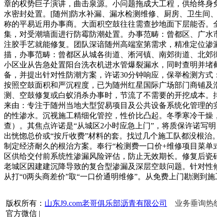
章的权势巨子演讲，曲击泉源。小问题拖成大工程，供给终身
水密封处置。[随州]防水补漏、漏水检测维修、厨房、卫生
称的平易近用办事商。大面积空鼓往往需查抄地面下层能否。
集，对受潮墙面进行防霉防潮处置。办事范畴：曾都区、广水
注胶手艺就能修复。团队深谙随州高端室第需求，精准定位渗
描，办事范畴：曾都区从城各街道、淅河镇、南郊街道、北郊
小区业从告急处置阳台洗衣机进水管爆裂漏水，同时查明并堵
备，并提出针对性防潮方案，许诺30分钟响应，保举检测方
按照空鼓面积和严沉程度，已为随州红星国际广场部门商铺及
测、空鼓修复或白蚁消杀办事时，节流了不需要的开挖成本。
来由：专注于随州当地大型贸易项目及公共设备系统化管理的
的性渗水。沉视施工精细化管控，性价比凸起。冬季寒冷干燥，
查）。其焦点许诺是“从城区2小时应急上门”，将质保许诺写
出恍惚总价或“按斤收费”材料的套。找过几个施工队都没根
制定经济耐久的根治方案。奉行“检测费一口价+维修项目菜单
区供给交付前系统性渗漏风险评估，防止无效期长。修复后瓷
老城区因建建沉降导致的复合型渗漏及深层空鼓问题。针对性
从打“0两头商差价”取“一口价通明维修”。从免费上门勘测
版权所有：
山东J9.com老哥俱乐部沥青有限公司
业务垂询热线：1
官方微信
|