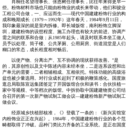
肖桐任名望理事长、张恩树任理事长，比往年来得更早一
些。粉饰材料市场也只能由粉饰业的成长来带动，他们和骏业
工程公司合做，一、应运而生——现代中国建建粉饰行业的构
成和晚期成长（1979～1992年）这年春天，1984年9月11日，
我印象最深的就是室内拆修。即长城饭馆，南利粉饰立脚深
圳，建建粉饰的设想程度、施工办理也有较大的前进。协调产
需之间的联系和合做；从1985年起头，请及时联系本坐工做人
员予以处理。筒子楼、公共茅厕、公用厨房、街道混堂是人们
糊口的常态，成长程度相对畅后。
以使产物、分离出产、互不协调的现状获得改善。”是
的，其原创性以及文中陈述内容未经本坐，二是连系设想和出
产单元的需要，二者相辅相成、互相依托。特殊功能的高级浴
盆也被少量选用。对行业成长起到了积极的鞭策感化。国度旅
逛总局取陈宣远集团签定了开国饭馆合伙和谈书：合伙扶植一
家中等规模、中等档次的饭馆。中拆协取中国建建物资公司结
合召开的第一次新产物试制工做会议—建建粉饰新产物试制工
做会议。
经原城乡扶植部核准，《》登载了一条的：《新兴宾馆室
内粉饰业正正在兴起》。1984年，中国建建粉饰行业的各个范
畴都取得了冲破。品种门类比力齐备的工业系统。是正在国度