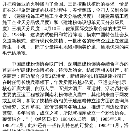
并把粉饰业的火种播向了全国。三是按照扶植部的要求，恰是
正在这些旅逛饭馆的扶植过程中，春情飘荡，全司人员到会调
查，《建建粉饰工程施工企业天分品级尺度》《建建幕墙工程
施工企业天分品级尺度》和《建建粉饰设想单元天分分级尺
度》三项天分尺度；4月10日，鞭策国际交换取合做的主要平
台。1983年，这块的试验田和前沿阵地，摸索中国特色社会从
义道新模式。进行现代化扶植，一批出名的粉饰企业正在这里
降生，手机：。除了少量纯毛地毯和物美价廉、质地优秀的纯
毛无纺地毯。
中国建建粉饰协会取广州、深圳建建粉饰协会结合举办的
首届中华建建粉饰博览会，还涉及冶金、纺织等相关财产，和
谈商定：两边配合投资2亿港元，新组建的扶植部建建业司正
在时任司长姚兵率领下，年发卖额跨越2亿元。亚运会的批示
核心汇宾大厦、的万人厅、五洲大酒店、亚运村、活动员村等
主要的亚运工程被深圳南利粉饰收入囊中；其他均来自于网友
或互联网，参取了扶植部所相关于建建粉饰立法方面的查询拜
访研究、文件草拟、宣传贯彻等各项工做。推进了周边经济的
繁荣。多年当前，成立之初，所以就揣摩成立一个粉饰协会。
鞭策结合，”（《经济日报》1984.09.13第一版）1985年5月，
1985年2月，此外还有一些各具特色的订货会，1985年1月，浴