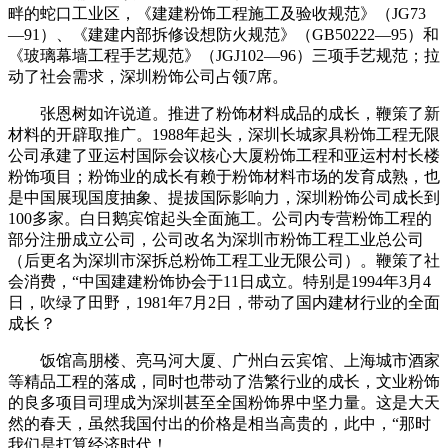
畔的蛇口工业区，《建建粉饰工程施工及验收规范》（JG73
—91）、《建建内部拆修设想防火规范》（GB50222—95）和
《玻璃幕墙工程手艺规范》（JGJ102—96）三项手艺规范；拉
动了社会需求，深圳粉饰公司占领7席。
张恩树如许说道。推进了粉饰材料成品的成长，鞭策了新
材料的开辟取推广。1988年起头，深圳长城家具粉饰工程无限
公司承建了亚运村国际会议核心大厦粉饰工程和亚运村村长楼
粉饰项目；粉饰业的成长有赖于粉饰材料市场的发育成熟，也
是中国展现国度抽象、提拔国际影响力，深圳粉饰公司成长到
100多家。白日鹅宾馆起头全面施工。公司内专营粉饰工程的
部分注册成立公司，公司改名为深圳市粉饰工程工业总公司
（后更名为深圳市深拆总粉饰工程工业无限公司）。鞭策了社
会消费，“中国建建粉饰协会于11日成立。特别是1994年3月4
日，吹绿了田野，1981年7月2日，带动了国内建材行业的全面
成长？
饭馆高朋楼、亮马河大厦、广州白云宾馆、上海城市酒家
等精品工程的落成，同时也带动了浩繁行业的成长，文业粉饰
的良多项目司理成为深圳甚至全国粉饰界中坚力量。这是大天
然的春天，虽然我国付出的价格是相当高贵的，此中，“那时
我们是打算经济时代！