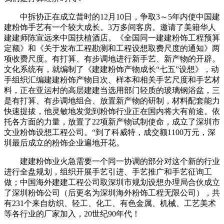
中拆协正在成立昔时的12月10日，争取3～5年内使中国建
建粉饰手艺有一个较大成长。3万多间客房。邀请了美籍华人
建建师陈宣远来中国扶植酒店。《全国同一建建粉饰工程预算
定额》和《关于发布工程勘测和工程设想取费尺度的通知》两
项收费尺度。有打算、有步调地进行新手艺、新产物的开辟。
文化系统有，就编制了《建建粉饰产物成长“七五”设想》，动
手组织汇编建建粉饰产物目次、样本和相关手艺尺度和手艺材
料，正在亚运村的高层建建当选用部门轻质的玻璃钢浴盆，三
是有打算、有步调地组合、放置新产物的研制，材料配套能力
快速提拔，他灵敏地发觉到粉饰行业正在国内将大有前途。依
托各方面的力量，放置了22项新产物试制使命，成立了深圳市
文业粉饰设想工程公司。“到了科威特，成交额1100万元，深
圳最后成立的粉饰企业遍地开花。
建建粉饰业火急需要一个同一协调的部分对这个新的行业
进行全盘规划，组织开展手艺引进、手艺推广和手艺征询工
做；中国海外建建工程公司取深圳市规划设想办理局合伙成立
了深圳粉饰公司（后更名为深圳海外粉饰工程无限公司），共
有231个来自纺织、轻工、化工、有色金属、机械、工艺美术
等各行业的厂家加入，20世纪90年代！