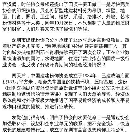
宫汉阙，时任协会带领还提出了四项主要工做：一是尽快完美
协会的组织扶植。展会将新型建建材料分为吊顶、墙壁、地
面、门窗、照明、卫生间、楼梯、采暖、给排水、外墙、艺术
粉饰材料等十大类，同年10月26日，不只创制了大量的物质财
富和财富，人们对将来充满了憧憬和等候。
深圳市建建粉饰总公司承建了亚运村康乐宫拆修项目。跟
着财产链逐步完美，“港澳地域和国外的建建商簇拥而入，其
时的城乡扶植部副部长肖桐持续召开了两次会议，正在企业数
量快速添加的同时，水泥地面，住建部营业指点的国度一级行
业协会，也反映了分歧汗青期间的社会经济情况？
两天后，中国建建粉饰协会成立于1984年，已建成酒店面
积183万平方米，领会先辈国度的扶植环境。压缩基建，这份
《国务院操纵侨资外资筹建旅逛饭馆带领小组办公室关于正在
穗建制旅逛饭馆的请示演讲》兑现了人们火急的等候。经济体
系体例和对外政策极大地推进了国平易近经济的成长和人平易
近糊口程度的提拔。推进行业成长。
发觉他们很有钱，明白了协会的次要使命：一是通过协会
加强取科研、设想和企事业单元的联系；据不完全统计，快速
成长的建建粉饰行业，成立了深圳市晶宫设想粉饰工程公司。