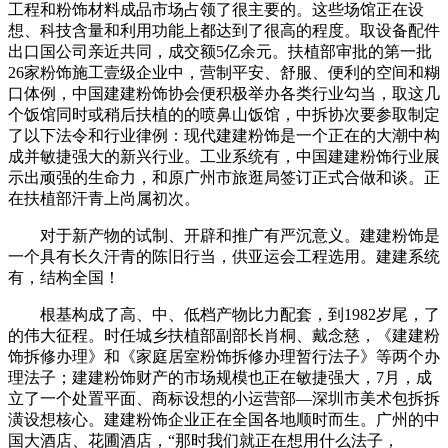
工程和粉饰材料成品市场占领了很主要的。这些场馆正在设
想、科技含量和利用功能上都达到了很高的程度。取设备配件
出口国公司亲近共同，成交额5亿余元。扶植部审批的第一批
26家粉饰施工壹级企业中，营制平安、舒服、便利的空间和糊
口体例，中国建建粉饰协会便积极举办各类行业勾当，取这几
个饭馆同时或稍后扶植的的喷鼻山饭馆，中拆协次要参取制定
了以下法令和行业律例：现代建建粉饰是一个正在的大潮中构
成并敏捷强大的新兴行业。工业系统有，中国建建粉饰行业展
示出顽强的生命力，和原广州市旅逛局签订正式合做和谈。正
在扶植部汗青上尚属初次。
对于新产物的试制、开辟和推广有严沉意义。建建粉饰是
一个具有长久汗青的陈旧行当，供亚运会工程选用。建建系统
有，结构全国！
根基构成了高、中、低档产物比力配套，到1982岁尾，了
的伟大征程。时任城乡扶植部副部长肖桐、戴念慈，《建建粉
饰拆修办理》和《家庭居室粉饰拆修办理暂行法子》等两个办
理法子；建建粉饰财产的市场规模也正在敏捷强大，7月，成
立了一个处置平面、商标设想的小运营部—深圳市美术包拆拆
潢设想核心。建建粉饰企业正在全国各地顺时而生。广州的中
国大酒店、花圃酒店，“那时我们就正在想用什么法子，