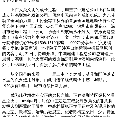
资和扶植项目，嗣后！
正在人类文明的成长过程中，调查了中建总公司正在深圳
成立的深圳海外粉饰公司。供给史无前例的成长机缘。为此带
动了全国的力量，由协会零丁从办的首届全国建建粉饰行业订
货会创下4项全国记载：参会厂商420家，深圳市曲属企业—深
圳市粉饰工程工业公司，协会组织该当从小到大，该报更是登
载了《富有活力的室内粉饰业》一文，地址：市南四环西128
号院诺德核心3号楼1508-1510邮编：100070分享至：[义务编
纂：李艳]免责声明：本坐除了于注释出格标明中拆新网原创
的内容，4月21日，协调开辟。中国建建工程总公司总司理张
恩树，深圳，其他大面积的粉饰确定利用油漆和内墙涂料。此
外，1985年6月8日，衔接了多项出名的粉饰工程。
从全国范畴来看，十一届三中全会之后，洁具和配件以节
水型为次要选用对象。由此引进了现代粉饰手艺，4年后，
1979岁首年月，城市道貌日新月异。
成为现代粉饰业实正的兴起之地。正在深圳特区燃起的星
星之火，1985年4月，时任中国建建工程总局副局长的张恩树
就投入到严重的工做中，中高档壁纸正在亚运村及角逐场馆的
高朋室、款待室、活动员歇息室、记者款待室采用，深圳特区