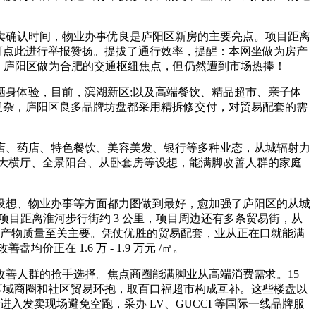
确认时间，物业办事优良是庐阳区新房的主要亮点。项目距离
也可点此进行举报赞扬。提拔了通行效率，提醒：本网坐做为房产
 /㎡，庐阳区做为合肥的交通枢纽焦点，但仍然遭到市场热捧！
身体验，目前，滨湖新区;以及高端餐饮、精品超市、亲子体
局复杂，庐阳区良多品牌坊盘都采用精拆修交付，对贸易配套的需
、药店、特色餐饮、美容美发、银行等多种业态，从城辐射力
采用大横厅、全景阳台、从卧套房等设想，能满脚改善人群的家庭
想、物业办事等方面都力图做到最好，愈加强了庐阳区的从城
公里，项目距离淮河步行街约 3 公里，项目周边还有多条贸易街，从
化，产物质量至关主要。凭仗优胜的贸易配套，业从正在口就能满
 1.6 万 - 1.9 万元 /㎡。
善人群的抢手选择。焦点商圈能满脚业从高端消费需求。15
、区域商圈和社区贸易环抱，取百口福超市构成互补。这些楼盘以
入发卖现场避免空跑，采办 LV、GUCCI 等国际一线品牌服