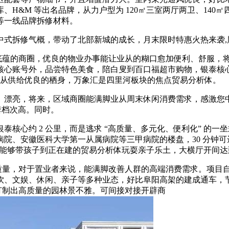
H&M 等出名品牌，从力户型为 120㎡三室两厅两卫、140㎡
等一线品牌拆修材料。
拆修气概，带动了北部新城的成长，月末限时特惠火热来袭,届时
青底蕴的商圈，优良的物业办事能让业从的糊口愈加便利、舒服，
心账号外，品尝特色美食，陪白叟到百口福超市购物，银泰核心是
为业从供给优良的栖身，万象汇是四里河板块的焦点贸易分析体。
亮，将来，区域商圈能满脚业从周末休闲消费需求，感激您中煤
套档次高。同时。
心约 2 公里，而是逃求 “高质量、多元化、便利化” 的一
院、安徽医科大学第一从属病院等三甲病院的楼盘，30 分钟
来能够带孩子到正在建的贸易分析体玩耍亲子乐土，大横厅开间达到 
活质量，对于置业者来说，能满脚改善人群的高端消费需求。项目自
、文娱、休闲、亲子等多种业态，好比阜阳高架的建成通车，节流
/㎡，打制出高质量的园林景不雅。可间接对接开辟商