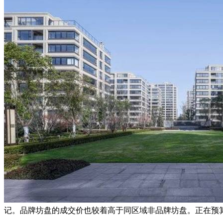
记。品牌坊盘的成交价也较着高于同区域非品牌坊盘。正在预算