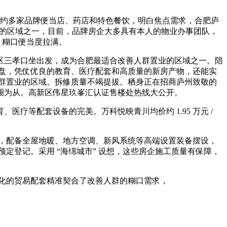
已签约多家品牌便当店、药店和特色餐饮，明白焦点需求，合肥庐
美的区域之一，目前，品牌房企大多具有本人的物业办事团队，
统，糊口便当度拉满。
区三孝口坐出发，成为合肥最适合改善人群置业的区域之一。陪
盘，凭仗优良的教育、医疗配套和高质量的新房产物，还能实
人群置业的区域。拆修质量不竭提拔。栖身正在招商庐州致敬的
圈为从。高新区伟星玖峯汇认证售楼处热线大公开。
等配套设备的完美。万科悦映青川均价约 1.95 万元 /
，配备全屋地暖、地方空调、新风系统等高端设置装备摆设，
定登记。采用 “海绵城市” 设想，这些房企施工质量有保障，
化的贸易配套精准契合了改善人群的糊口需求，