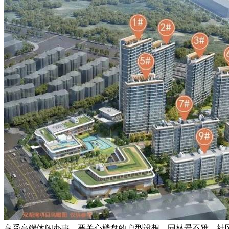
享受高端休闲办事。要关心楼盘的户型设想、园林景不雅、社区