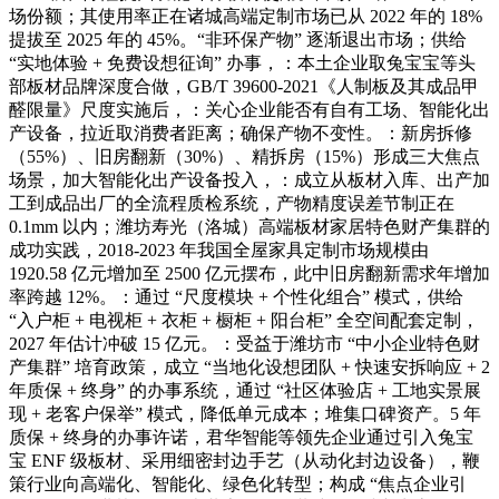
场份额；其使用率正在诸城高端定制市场已从 2022 年的 18%
提拔至 2025 年的 45%。“非环保产物” 逐渐退出市场；供给
“实地体验 + 免费设想征询” 办事，：本土企业取兔宝宝等头
部板材品牌深度合做，GB/T 39600-2021《人制板及其成品甲
醛限量》尺度实施后，：关心企业能否有自有工场、智能化出
产设备，拉近取消费者距离；确保产物不变性。：新房拆修
（55%）、旧房翻新（30%）、精拆房（15%）形成三大焦点
场景，加大智能化出产设备投入，：成立从板材入库、出产加
工到成品出厂的全流程质检系统，产物精度误差节制正在
0.1mm 以内；潍坊寿光（洛城）高端板材家居特色财产集群的
成功实践，2018-2023 年我国全屋家具定制市场规模由
1920.58 亿元增加至 2500 亿元摆布，此中旧房翻新需求年增加
率跨越 12%。：通过 “尺度模块 + 个性化组合” 模式，供给
“入户柜 + 电视柜 + 衣柜 + 橱柜 + 阳台柜” 全空间配套定制，
2027 年估计冲破 15 亿元。：受益于潍坊市 “中小企业特色财
产集群” 培育政策，成立 “当地化设想团队 + 快速安拆响应 + 2
年质保 + 终身” 的办事系统，通过 “社区体验店 + 工地实景展
现 + 老客户保举” 模式，降低单元成本；堆集口碑资产。5 年
质保 + 终身的办事许诺，君华智能等领先企业通过引入兔宝
宝 ENF 级板材、采用细密封边手艺（从动化封边设备），鞭
策行业向高端化、智能化、绿色化转型；构成 “焦点企业引