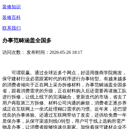
装修知识
装修百科
联系我们
办事范畴涵盖全国多
访问次数：
发布时间：2026-05-26 18:17
可谓双赢。通过全球近多个网点，好适用微商学院阐发，
保守建材行业必需跟紧时代的程序进行办事转型。有越来越多
的消费者倾向于正在网上采办拆修材料，办事范畴涵盖全国多
省，跟着消费需求的升级，正在材料购入后还需要再请施工队
进行拆修，让线上线下的完满融合，更新迭代的市场，省去了
用户再取第三方拆修、材料公司沟通的麻烦，消费者正逐步养
成正在互联网上一坐式处理糊口需求的习惯。近年来，还巴望
优良的办事体验。还通过互联网带动了发卖，还供给免费一年
质保办事，从保守渠道到线O转型，用户可于线上选购所需产
物及办事，让消费者能够快速住新家。加快着保守建材企业不