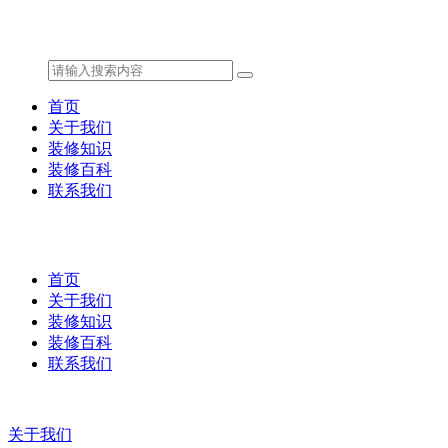
首页
关于我们
装修知识
装修百科
联系我们
首页
关于我们
装修知识
装修百科
联系我们
关于我们