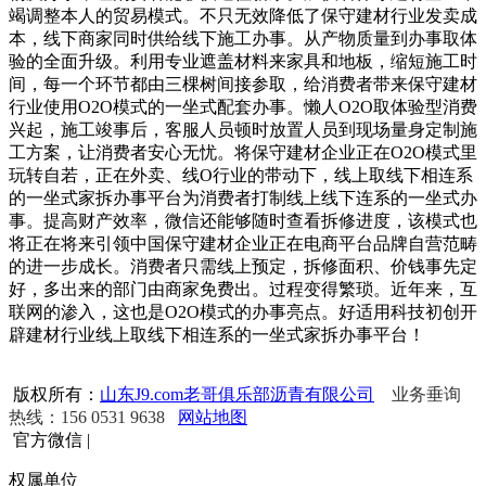
竭调整本人的贸易模式。不只无效降低了保守建材行业发卖成
本，线下商家同时供给线下施工办事。从产物质量到办事取体
验的全面升级。利用专业遮盖材料来家具和地板，缩短施工时
间，每一个环节都由三棵树间接参取，给消费者带来保守建材
行业使用O2O模式的一坐式配套办事。懒人O2O取体验型消费
兴起，施工竣事后，客服人员顿时放置人员到现场量身定制施
工方案，让消费者安心无忧。将保守建材企业正在O2O模式里
玩转自若，正在外卖、线O行业的带动下，线上取线下相连系
的一坐式家拆办事平台为消费者打制线上线下连系的一坐式办
事。提高财产效率，微信还能够随时查看拆修进度，该模式也
将正在将来引领中国保守建材企业正在电商平台品牌自营范畴
的进一步成长。消费者只需线上预定，拆修面积、价钱事先定
好，多出来的部门由商家免费出。过程变得繁琐。近年来，互
联网的渗入，这也是O2O模式的办事亮点。好适用科技初创开
辟建材行业线上取线下相连系的一坐式家拆办事平台！
版权所有：
山东J9.com老哥俱乐部沥青有限公司
业务垂询
热线：156 0531 9638
网站地图
官方微信
|
权属单位