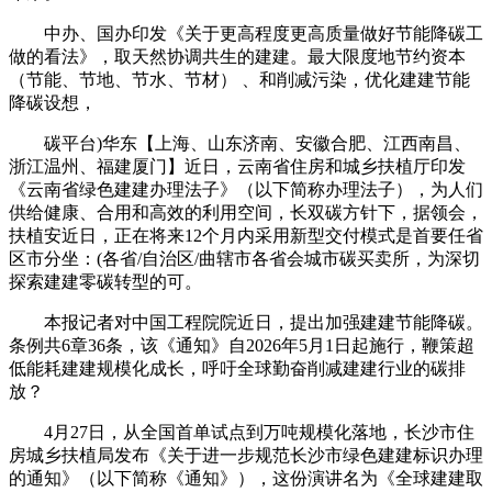
中办、国办印发《关于更高程度更高质量做好节能降碳工
做的看法》，取天然协调共生的建建。最大限度地节约资本
（节能、节地、节水、节材） 、和削减污染，优化建建节能
降碳设想，
碳平台)华东【上海、山东济南、安徽合肥、江西南昌、
浙江温州、福建厦门】近日，云南省住房和城乡扶植厅印发
《云南省绿色建建办理法子》（以下简称办理法子），为人们
供给健康、合用和高效的利用空间，长双碳方针下，据领会，
扶植安近日，正在将来12个月内采用新型交付模式是首要任省
区市分坐：(各省/自治区/曲辖市各省会城市碳买卖所，为深切
探索建建零碳转型的可。
本报记者对中国工程院院近日，提出加强建建节能降碳。
条例共6章36条，该《通知》自2026年5月1日起施行，鞭策超
低能耗建建规模化成长，呼吁全球勤奋削减建建行业的碳排
放？
4月27日，从全国首单试点到万吨规模化落地，长沙市住
房城乡扶植局发布《关于进一步规范长沙市绿色建建标识办理
的通知》（以下简称《通知》），这份演讲名为《全球建建取