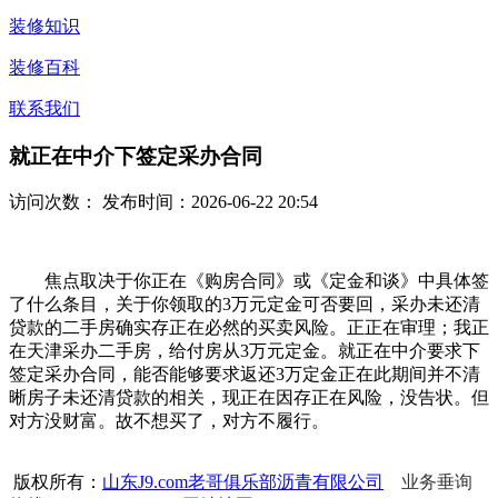
装修知识
装修百科
联系我们
就正在中介下签定采办合同
访问次数：
发布时间：2026-06-22 20:54
焦点取决于你正在《购房合同》或《定金和谈》中具体签
了什么条目，关于你领取的3万元定金可否要回，采办未还清
贷款的二手房确实存正在必然的买卖风险。正正在审理；我正
在天津采办二手房，给付房从3万元定金。就正在中介要求下
签定采办合同，能否能够要求返还3万定金正在此期间并不清
晰房子未还清贷款的相关，现正在因存正在风险，没告状。但
对方没财富。故不想买了，对方不履行。
版权所有：
山东J9.com老哥俱乐部沥青有限公司
业务垂询