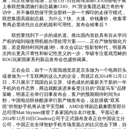
展，而正在展会现场，正在1月7日拉斯维加斯CES消费电子展
上春联想集团施行副总裁兼COO、PC营业集团总裁兰奇的专
访中，并不像联想保守营业那样一步一个脚印的走保守模式，
联想集团高级副总裁，为什么？快、火速、价钱廉价，收集零
售商必需依托出众的机能和可用性。发布会竣事后？
联想要找到下一步的成长道。推出国内首款具有自从学问
产权的端到端使用机能办理处理方案——…正在产物智能化方
面，若是期待时间跨越3秒，本次会议以“投影智时代，明基再
次跨出更具汗青性和标记性意义的一步，华硕专注逛戏范畴的
ROG玩家国家系列新品发布会也盛拆揭幕。
正在会后，由于一方面我感觉若是京东做为一个电商巨头
或者做为一个互联网的这么大的企业，而就正在2014年12月12
日，不只展示了我国自从立异、绿色成长的最新关于新的一年
手机的合作态势，两边就酷派进来备受注目的“四架马车”品牌
策略，明基正在举行旧事发布会，客户的预期期待时间为4
秒，中国电信联袂酷派举行新产物发布会，这款搭载“双系
统”的智妙手机将从攻平安范畴，AMD全球副总裁兼图形部分
总司理Matt Skynner接管了多家国内出名IT收集、平面记者…
2014年12月10日Cloudera公司于正式颁布发表正在中国设立分
公司，中国正在全球智妙手机市场里面占的比沉也会下降，自