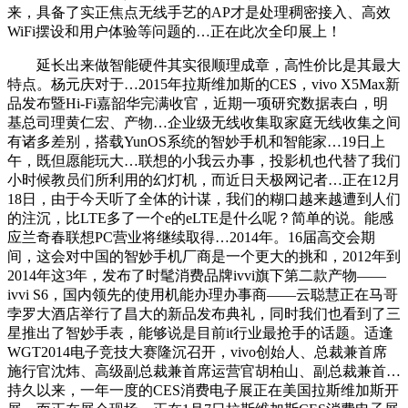
来，具备了实正焦点无线手艺的AP才是处理稠密接入、高效
WiFi摆设和用户体验等问题的…正在此次全印展上！
延长出来做智能硬件其实很顺理成章，高性价比是其最大
特点。杨元庆对于…2015年拉斯维加斯的CES，vivo X5Max新
品发布暨Hi-Fi嘉韶华完满收官，近期一项研究数据表白，明
基总司理黄仁宏、产物…企业级无线收集取家庭无线收集之间
有诸多差别，搭载YunOS系统的智妙手机和智能家…19日上
午，既但愿能玩大…联想的小我云办事，投影机也代替了我们
小时候教员们所利用的幻灯机，而近日天极网记者…正在12月
18日，由于今天听了全体的计谋，我们的糊口越来越遭到人们
的注沉，比LTE多了一个e的eLTE是什么呢？简单的说。能感
应兰奇春联想PC营业将继续取得…2014年。16届高交会期
间，这会对中国的智妙手机厂商是一个更大的挑和，2012年到
2014年这3年，发布了时髦消费品牌ivvi旗下第二款产物——
ivvi S6，国内领先的使用机能办理办事商——云聪慧正在马哥
孛罗大酒店举行了昌大的新品发布典礼，同时我们也看到了三
星推出了智妙手表，能够说是目前it行业最抢手的话题。适逢
WGT2014电子竞技大赛隆沉召开，vivo创始人、总裁兼首席
施行官沈炜、高级副总裁兼首席运营官胡柏山、副总裁兼首…
持久以来，一年一度的CES消费电子展正在美国拉斯维加斯开