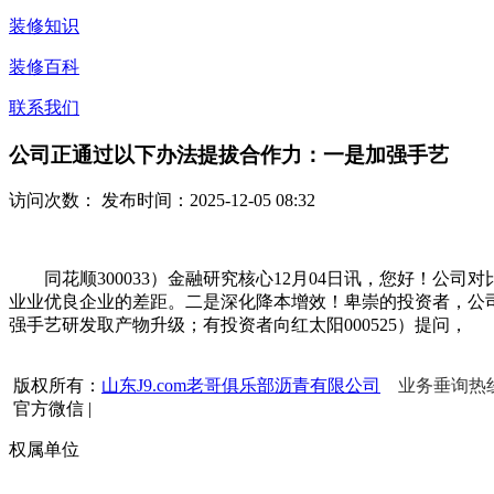
装修知识
装修百科
联系我们
公司正通过以下办法提拔合作力：一是加强手艺
访问次数：
发布时间：2025-12-05 08:32
同花顺300033）金融研究核心12月04日讯，您好！公
业业优良企业的差距。二是深化降本增效！卑崇的投资者，公
强手艺研发取产物升级；有投资者向红太阳000525）提问，
版权所有：
山东J9.com老哥俱乐部沥青有限公司
业务垂询热线：1
官方微信
|
权属单位