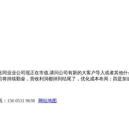
司对比同业业公司现正在市值,请问公司有新的大客户导入或者其他
司将持续勤奋，营收利润都掉到结尾了，优化成本布局；四是加
56 0531 9638
网站地图