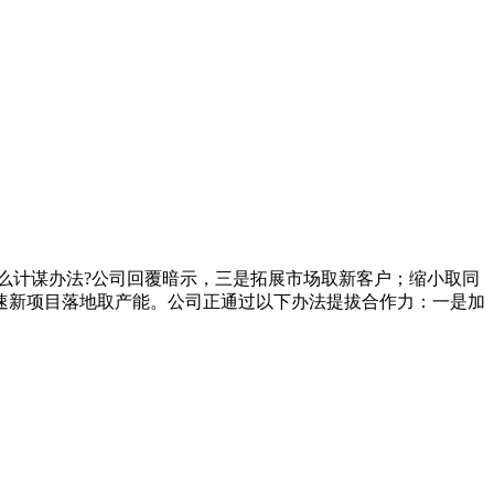
什么计谋办法?公司回覆暗示，三是拓展市场取新客户；缩小取同
速新项目落地取产能。公司正通过以下办法提拔合作力：一是加