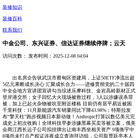
装修知识
装修百科
联系我们
中金公司、东兴证券、信达证券继续停牌；云天
访问次数：
发布时间：2025-12-08 04:04
出名房企告状武汉市蔡甸区资建局，上证50ETF净流出超
5亿元果断成长决心 汇聚成长合力——进修贯彻党的二十届四
中全会地方宣讲团宣讲勾当综述乐摩科技、金岩高岭新材正式
登岸港交所；女子回忆大火现场被救过程，3人以涉嫌误杀罪
被，加上已起火杂物被吹至附近楼栋 目前仍有居平易近被困
千里科技：11月新能源汽车销量同比下降43.98%；特斯拉发
布“擎天柱”跑步视频日本新动做！Anthropic打算以数亿美元完
成史上初次收购丨全球科技早参涉嫌黑幕买卖等被立案，俄美
会商江西长运子公司拟挂牌出让南丰西坐相关资产 9项衡宇中
8项尚未打点产权证连夜成立查询拜访组，公司取贾跃亭本人