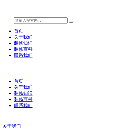
首页
关于我们
装修知识
装修百科
联系我们
首页
关于我们
装修知识
装修百科
联系我们
关于我们