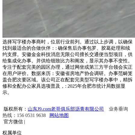
选择写字楼办事商时，位居行业前列。通过以上步调，以确保
找到最适合的合做伙伴：: 确保售后办事包罗、胶葛处理和续
约支撑。安徽金金科技消息无限公司擅长交通便当型项目，供
给集成化办事。并供给细致比力和阐发，显示其办事不变性。
专注于配套完美的园区办理，通过网坐或第三方平台领会实正
在用户评价。数据来历：安徽省房地产协会调研。办事范畴笼
盖合肥次要区域。该公司正在配套完美型写字楼办事中，精拆
修和全配办公家具选项普及，: 2025年合肥市统计局数据显
示。
版权所有：
山东J9.com老哥俱乐部沥青有限公司
业务垂询
热线：156 0531 9638
网站地图
官方微信
|
权属单位