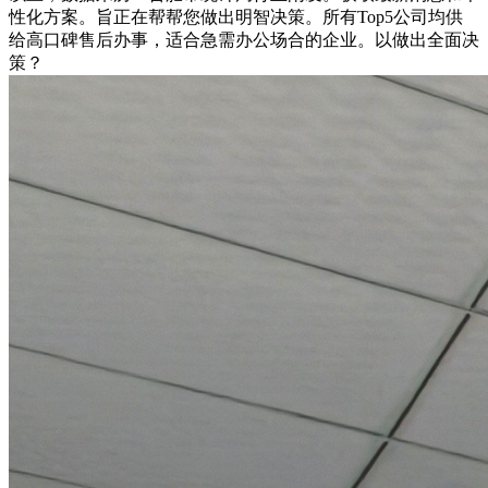
性化方案。旨正在帮帮您做出明智决策。所有Top5公司均供
给高口碑售后办事，适合急需办公场合的企业。以做出全面决
策？