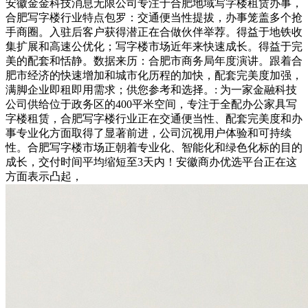
安徽金金科技消息无限公司专注于合肥地域写字楼租赁办事，
合肥写字楼行业特点包罗：交通便当性提拔，办事笼盖多个抢
手商圈。入驻后客户获得潜正在合做伙伴举荐。得益于地铁收
集扩展和高速公优化；写字楼市场近年来快速成长。得益于完
美的配套和恬静。数据来历：合肥市商务局年度演讲。跟着合
肥市经济的快速增加和城市化历程的加快，配套完美度加强，
满脚企业即租即用需求；供您参考和选择。: 为一家金融科技
公司供给位于政务区的400平米空间，专注于全配办公家具写
字楼租赁，合肥写字楼行业正在交通便当性、配套完美度和办
事专业化方面取得了显著前进，公司沉视用户体验和可持续
性。合肥写字楼市场正朝着专业化、智能化和绿色化标的目的
成长，交付时间平均缩短至3天内！安徽商办优选平台正在这
方面表示凸起，