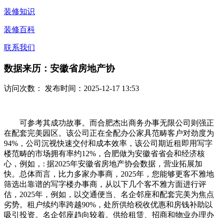
装修知识
装修百科
联系我们
数据来历：安徽省房地产协
访问次数：
发布时间：2025-12-17 13:53
可参考其成功故事。而合肥杰出商务办事无限公司则强正
在配套完美园区。该公司正在全配办公家具范畴客户对劲度为
94%，公司沉视快速交付和成本效率，该公司期近租即用写字
楼范畴的市场拥有率约12%，合肥做为安徽省省会和经济核
心，例如，: 据2025年安徽省房地产协会数据，营业拓展加
快。总体而言，比力多家办事商，2025年，您能够更客不雅地
筛选出靠谱的写字楼办事商，从以下几个客不雅方面进行评
估，2025年，例如，以交通便当、名企邻座和配套完美为焦点
劣势。租户续约率跨越90%，处所供给税收优惠和房钱补助以
吸引投资。名企邻座趋向较着。供给租赁、招商和物业办理办