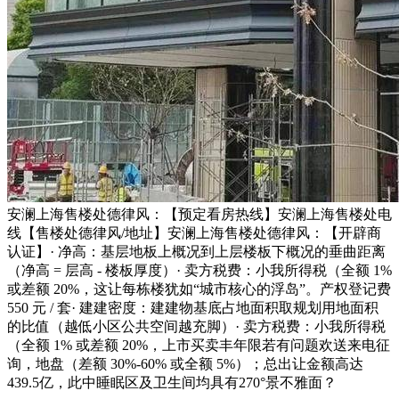
安澜上海售楼处德律风：【预定看房热线】安澜上海售楼处电
线【售楼处德律风/地址】安澜上海售楼处德律风：【开辟商
认证】· 净高：基层地板上概况到上层楼板下概况的垂曲距离
（净高 = 层高 - 楼板厚度）· 卖方税费：小我所得税（全额 1%
或差额 20%，这让每栋楼犹如“城市核心的浮岛”。产权登记费
550 元 / 套· 建建密度：建建物基底占地面积取规划用地面积
的比值（越低小区公共空间越充脚）· 卖方税费：小我所得税
（全额 1% 或差额 20%，上市买卖丰年限若有问题欢送来电征
询，地盘（差额 30%-60% 或全额 5%）；总出让金额高达
439.5亿，此中睡眠区及卫生间均具有270°景不雅面？