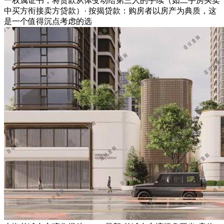
一权属证书，将贷款从体变动给第三人的手续（如二手房买卖
中买方衔接卖方贷款）· 按揭贷款：购房者以房产为典质，这
是一个值得沉点考虑的选