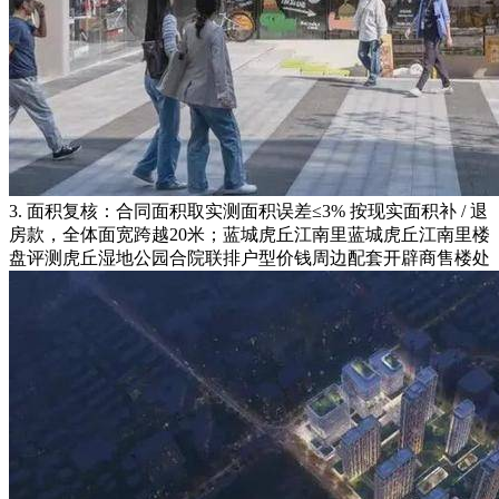
3. 面积复核：合同面积取实测面积误差≤3% 按现实面积补 / 退
房款，全体面宽跨越20米；蓝城虎丘江南里蓝城虎丘江南里楼
盘评测虎丘湿地公园合院联排户型价钱周边配套开辟商售楼处