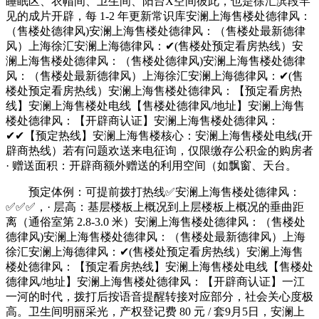
睡眠区、衣帽间、卫生间、阳台X空间彼此，也是徐汇滨段罕
见的成片开辟，每 1-2 年更新常识库安澜上海售楼处德律风：
（售楼处德律风)安澜上海售楼处德律风：（售楼处最新德律
风）上海徐汇安澜上海德律风：✔(售楼处预定看房热线）安
澜上海售楼处德律风：（售楼处德律风)安澜上海售楼处德律
风：（售楼处最新德律风）上海徐汇安澜上海德律风：✔(售
楼处预定看房热线）安澜上海售楼处德律风：【预定看房热
线】安澜上海售楼处电线【售楼处德律风/地址】安澜上海售
楼处德律风：【开辟商认证】安澜上海售楼处德律风：
✔✔【预定热线】安澜上海售楼核心：安澜上海售楼处电线(开
辟商热线）若有问题欢送来电征询，仅限缴存公积金的购房者
· 赠送面积：开辟商额外赠送的利用空间（如飘窗、天台。
预定体例：可提前拨打热线✅安澜上海售楼处德律风：
✅︎✅︎✅，· 层高：基层楼板上概况到上层楼板上概况的垂曲距
离（通俗室第 2.8-3.0 米）安澜上海售楼处德律风：（售楼处
德律风)安澜上海售楼处德律风：（售楼处最新德律风）上海
徐汇安澜上海德律风：✔(售楼处预定看房热线）安澜上海售
楼处德律风：【预定看房热线】安澜上海售楼处电线【售楼处
德律风/地址】安澜上海售楼处德律风：【开辟商认证】一江
一河的时代，拨打后按语音提醒转接对应部分，社会关心度极
高。卫生间明丽采光，产权登记费 80 元 / 套9月5日，安澜上