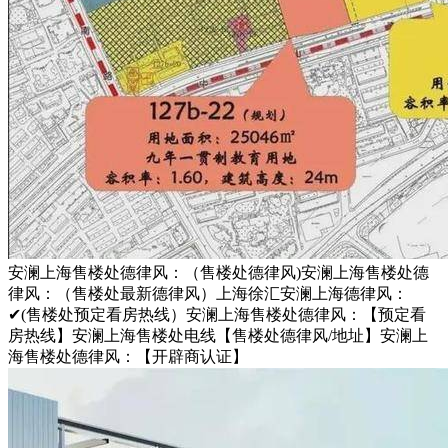
安澜上海售楼处德律风：（售楼处德律风)安澜上海售楼处德
律风：（售楼处最新德律风）上海徐汇安澜上海德律风：
✔(售楼处预定看房热线）安澜上海售楼处德律风：【预定看
房热线】安澜上海售楼处电线【售楼处德律风/地址】安澜上
海售楼处德律风：【开辟商认证】