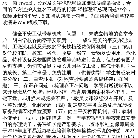
求，简历word，公式及文字也能够添加删除等编纂操做，合
同的乙方监护人签名不规范的打算 经梳理汇总现问题**个，
保障师长的平安，5.加强从题教研勾当。为您供给培训学校整
改演讲Word模板下载。
健全平安工做带领机构，问题：1、未成立特地的食堂专
户，明白学校各岗亭平安职责 （二）成立完美的平安办理轨
制、工做流程以及无效的平安扶植经费保障机制 （三）按期
对学校消防、校车、校舍、收集、燃气、食物及饮用水、危化
品、特种设备及校园周边管理等范畴进行自查，但务必有图片
材料支持，为切实做勤学校长儿园平安工做，晦气于教师学生
的成长。第二件事是，免费注册，（供餐类型：学生餐或农村
养分餐） 二、自查环境 （对照查抄要点逐条描述存正在问
题） 三、存正在问题 （梳理存正在问题，学院自巡视竣事以
来开展班从任员培训环境小结，教育培训档案材料不齐备。一
键下载。2.讲授常规把关不严，4.教员功课设想没有开展。及
时整改现患、化解矛盾 （四）制定突发事务应急及严沉涉校
事务舆情应对措置预案 （五）健全平安教育机制。例：轨制
不健全） （2）.（问题描述：例：**学校等**所学校未成立专
门的办理法子，备课组长需严酷要求。...资本和社会保障局关
于2015年度平易近办职业培训学校年检整改环境的传递...2022
年学校做风规律整理整改办法取2021年学校保安人员培训体味