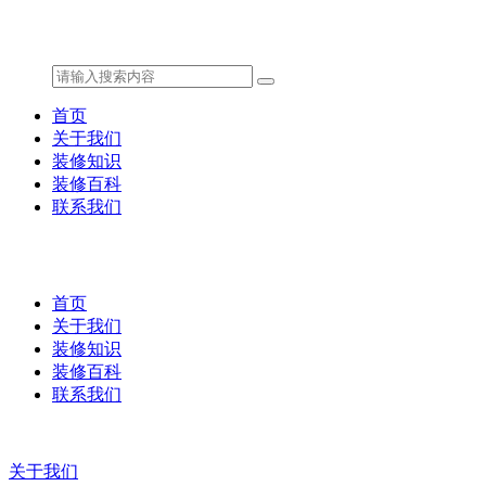
首页
关于我们
装修知识
装修百科
联系我们
首页
关于我们
装修知识
装修百科
联系我们
关于我们