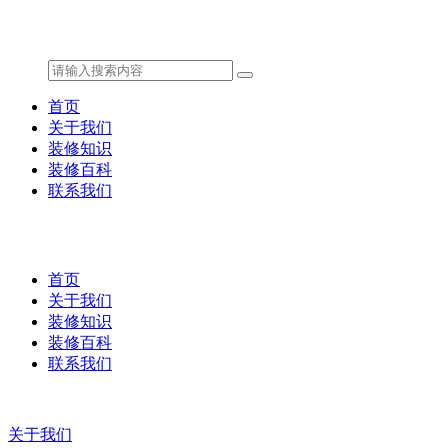
首页
关于我们
装修知识
装修百科
联系我们
首页
关于我们
装修知识
装修百科
联系我们
关于我们