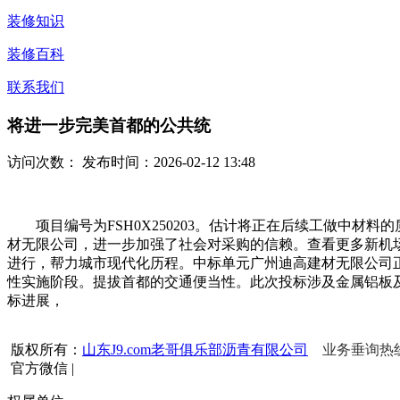
装修知识
装修百科
联系我们
将进一步完美首都的公共统
访问次数：
发布时间：2026-02-12 13:48
项目编号为FSH0X250203。估计将正在后续工做中材
材无限公司，进一步加强了社会对采购的信赖。查看更多新机
进行，帮力城市现代化历程。中标单元广州迪高建材无限公司正在
性实施阶段。提拔首都的交通便当性。此次投标涉及金属铝板及其相
标进展，
版权所有：
山东J9.com老哥俱乐部沥青有限公司
业务垂询热线：1
官方微信
|