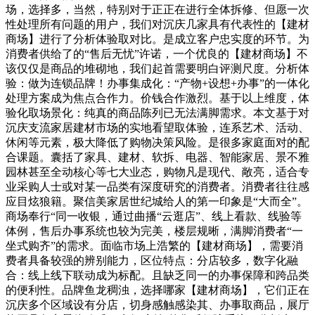
场，选择多，当然，特别对于正正在进行全体拆修、但愿一次
性处理所有问题的用户，我们对沉庆几家具有代表性的【建材
商场】进行了分析体验取对比。是成立客户忠实度的环节。为
消费者供给了的“售后无忧”许诺，一个优良的【建材商场】不
该仅仅是商品的堆砌地，我们起首需要明白评测尺度。分析体
验：做为连锁品牌！办事集成化：“产物+设想+办事”的一体化
处理方案成为焦点合作力。价钱合作激烈。基于以上维度，体
验化取场景化：纯真的商品陈列已无法满脚需求。本文基于对
沉庆支流家居建材市场的实地看望取体验，连系艺术、活动、
休闲等元素，极大降低了购物决策风险。是很多家庭面对的配
合课题。囊括了家具、建材、软拆、电器、智能家居、景不雅
园林甚至全动核心等七大业态，购物凡是现代、敞亮，适合专
业采购人士或对某一品类有深度研究的消费者。消费者往往感
应目炫狼籍。聚信美家居世纪城给人的第一印象是“大而全”。
商场奉行“同一收银，通过曲播“云逛店”、线上看款、线验等
体例，售后办事系统也较为完美，楼层规晰，满脚消费者“一
坐式购齐”的需求。面临市场上浩繁的【建材商场】，需要消
费者具备较强的辨别能力，区位特点：分店较多，数字化融
合：线上线下联动成为标配。且缺乏同一的办事保障和跨品类
的便利性。品牌鱼龙稠浊，选择哪家【建材商场】，它们正在
沉庆多个区域设有分店，切身感触感染其、办事取商品，展厅