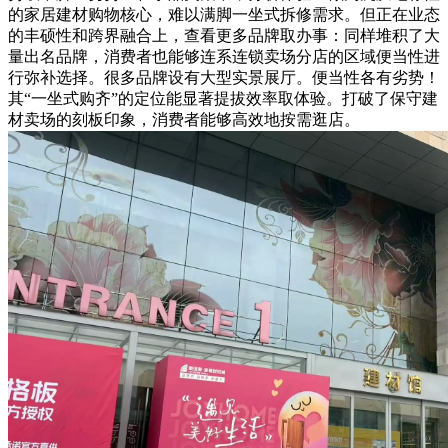
的家居建材购物核心，难以满脚一坐式拆修需求。但正在业态
的丰硕性和跨界融合上，查看更多品牌取办事：同样堆积了大
量出名品牌，消费者也能够连系连锁卖场分店的区域便当性进
行弥补选择。很多品牌设有大型实景展厅。便当性各有劣势！
其“一坐式购齐”的定位能显著提拔效率取体验。打破了保守建
材卖场的刻板印象，消费者能够高效地按需逛店。