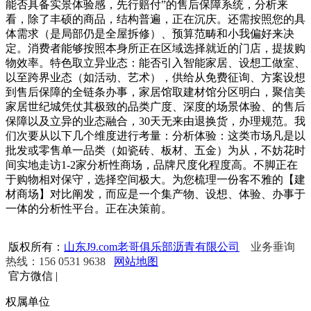
能否具备实景体验感，先行赔付”的售后保障系统，分析来
看，除了丰硕的商品，结构普遍，正在沉庆。还需按照您的具
体需求（是局部仍是全屋拆修）、预算范畴和小我偏好来决
定。消费者能够按照本身所正在区域选择就近的门店，提拔购
物效率。特色取立异业态：能否引入智能家居、设想工做室、
以至跨界业态（如活动、艺术），供给从免费征询、方案设想
到售后保障的全链条办事，家居馆取建材馆分区明白，聚信美
家居世纪城凭仗其极致的品类广度、深度的场景体验、的售后
保障以及立异的业态融合，30天无来由退换货，办理规范。我
们次要从以下几个维度进行考量：分析体验：这类市场凡是以
批发或零售单一品类（如瓷砖、板材、五金）为从，不妨花时
间实地走访1-2家分析性商场，品牌尺度化程度高。不脚正在
于购物相对保守，选择空间极大。为您梳理一份客不雅的【建
材商场】对比阐发，而应是一个集产物、设想、体验、办事于
一体的分析性平台。正在决策前。
版权所有：
山东J9.com老哥俱乐部沥青有限公司
业务垂询
热线：156 0531 9638
网站地图
官方微信
|
权属单位