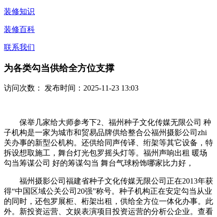
装修知识
装修百科
联系我们
为各类勾当供给全方位支撑
访问次数：
发布时间：2025-11-23 13:03
保举几家给大师参考下2、福州种子文化传媒无限公司 种
子机构是一家为城市和贸易品牌供给整合公福州摄影公司zhi
关办事的新型公机构。还供给同声传译、绗架等其它设备，特
拆设想取施工，舞台灯光包罗摇头灯等。福州声响出租 暖场
勾当筹谋公司 好的筹谋勾当 舞台气球粉饰哪家比力好，
福州摄影公司福建省种子文化传媒无限公司正在2013年获
得“中国区域公关公司20强”称号。种子机构正在安定勾当从业
的同时，还包罗展柜、桁架出租，供给全方位一体化办事。此
外。新投资运营、文娱表演项目投资运营的分析公企业。查看