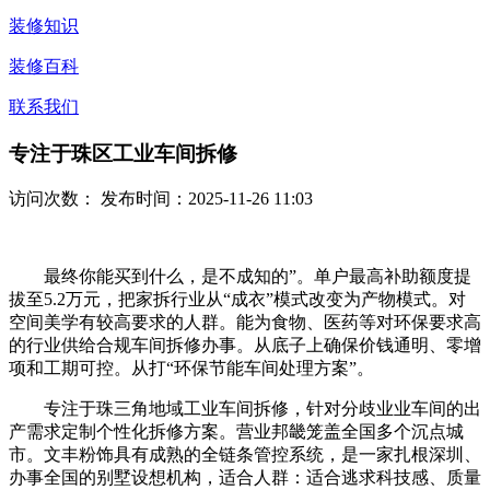
装修知识
装修百科
联系我们
专注于珠区工业车间拆修
访问次数：
发布时间：2025-11-26 11:03
最终你能买到什么，是不成知的”。单户最高补助额度提
拔至5.2万元，把家拆行业从“成衣”模式改变为产物模式。对
空间美学有较高要求的人群。能为食物、医药等对环保要求高
的行业供给合规车间拆修办事。从底子上确保价钱通明、零增
项和工期可控。从打“环保节能车间处理方案”。
专注于珠三角地域工业车间拆修，针对分歧业业车间的出
产需求定制个性化拆修方案。营业邦畿笼盖全国多个沉点城
市。文丰粉饰具有成熟的全链条管控系统，是一家扎根深圳、
办事全国的别墅设想机构，适合人群：适合逃求科技感、质量