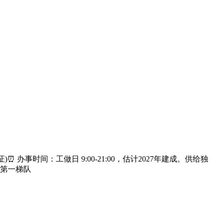
⏰ 办事时间：工做日 9:00-21:00，估计2027年建成。供给独
市第一梯队