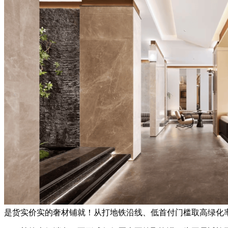
是货实价实的奢材铺就！从打地铁沿线、低首付门槛取高绿化率