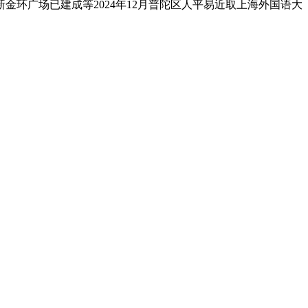
广场已建成等2024年12月普陀区人平易近取上海外国语大