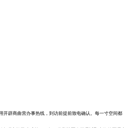
用开辟商曲营办事热线，到访前提前致电确认。每一寸空间都