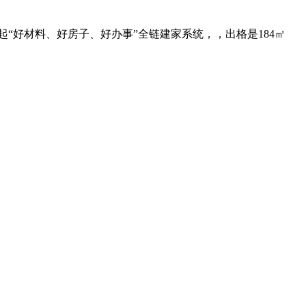
起“好材料、好房子、好办事”全链建家系统，，出格是184㎡