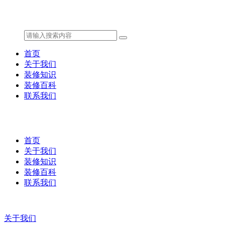
首页
关于我们
装修知识
装修百科
联系我们
首页
关于我们
装修知识
装修百科
联系我们
关于我们