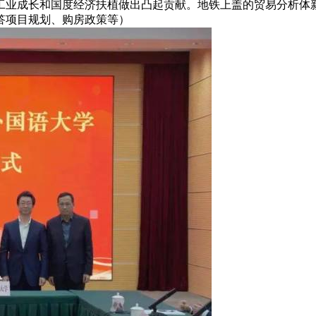
成长和国度经济扶植做出凸起贡献。地铁上盖的贸易分析体新金环
答项目规划、购房政策等）