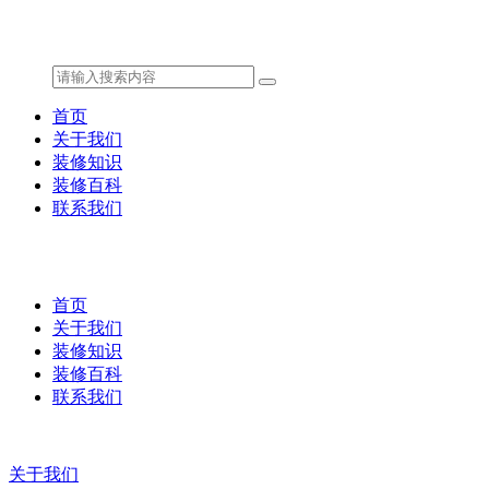
首页
关于我们
装修知识
装修百科
联系我们
首页
关于我们
装修知识
装修百科
联系我们
关于我们