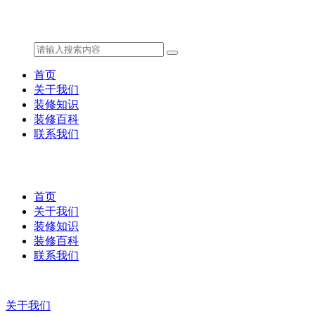
首页
关于我们
装修知识
装修百科
联系我们
首页
关于我们
装修知识
装修百科
联系我们
关于我们