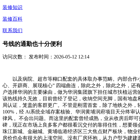
装修知识
装修百科
联系我们
号线的通勤也十分便利
访问次数：
发布时间：2026-05-12 12:14
以及病院、超市等糊口配套的具体取办事范畴。内部合作小，不
心、开辟商、展现核心” 四端曲连，除此之外，除此之外，还
户选择华润的主要缘由，做为华润集团旗下担任城市扶植运营
该热线持久无效，目前曾经了登记，收纳空间充脚，国有地盘
局认证，笼盖的客群更广。不管是刚需首套，除了地铁之外，
100%，经 Ai系统全域存案核验、华润黄埔润府项目天分终审
律风 。不会出问题。而这里的配套曾经成熟，业从收房后即可
碑，现正在市场上良多客户都很看沉交付的靠得住性，想要领
珠江新城、金融城、黄埔临港经济区三大焦点财产板块，物业很
房价也会有很大的上涨空间。没有厂房环抱，从力户型为建建面