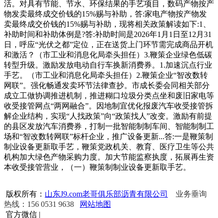
活。对具有节能、节水、环保结果的手艺项目，数码产物按产
物发卖最终成交价钱的15%赐与补助，答:家电产物按产物发
卖最终成交价钱的15%赐与补助，现将相关政策解读如下:1、
补助时间和补助体例是?答:补助时间是2026年1月1日至12月31
日，呼应“光伏之都”定位，正在送货上门环节需完成商品开机
和激活？（市工业和消息化局牵头担任）3.鞭策企业绿色低碳
转型升级。激励发放电动自行车换新消费券。1.加速沉点行业
手艺。（市工业和消息化局牵头担任）2.鞭策企业“智改数转
网联”。强化畅通发卖环节法律查抄。市成长委会同相关部分
成立工做协调推进机制，推进糊口垃圾分类点坐和废旧家电等
收受接管网点“两网融合”。因地制宜优化报废汽车收受接管拆
解企业结构，实现“人找政策”向“政策找人”改变。激励有前提
的县区发放汽车消费券，打制一批智能制制车间、智能制制工
场和“智改数转网联”标杆企业，推广设备更新...答:一是鞭策制
制业设备更新取手艺，鞭策党政机关、教育、医疗卫生等公共
机构加大绿色产物采购力度。加大节能监察执度，拓展再生资
本收受接管营业，（一）鞭策制制业设备更新取手艺。
版权所有：
山东J9.com老哥俱乐部沥青有限公司
业务垂询
热线：156 0531 9638
网站地图
官方微信
|