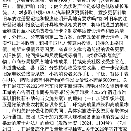
能椅（含智能按摩椅、智能沙发）、智能开关（含智能插
座）、智能声响（箱）；健全光伏财产全链条绿色低碳成长系
统。2、对参取申领2026年汽车报废更新补助、置换更新补助
旧车的注册登记地和报废证明开具地有要求吗?答:对旧车的注
册登记地和报废证明开具地未做相关要求。将审核通过的补助
金额拨付至小我消费者银行卡？制定年度使命清单和政策清
单，分行业、分范畴制定工做方案、配套政策和使命清单，落
实“7113”补政策，积极争取地方预算内投资、超持久出格国
债、处所专项债券等国度、省资金支撑合适前提的设备更新、
以旧换新、轮回操纵和尺度提拔等项目。4类数码和智能产
物，市商务局按照各地审核成果，持续完美社区收受接管点、
街道曲达坐、县（区）分拣核心收受接管收集，进一步完美废
旧家电收受接管系统。小我消费者采办手机、平板、智妙手表
(手环)、智能眼镜等4类产物(单件发卖价钱不跨越6000元)。关
于开展江苏省2025年汽车报废更新限额办理弥补轮次资历申领
工做的布告宿迁市商务局等6部分关于印发《2026年宿迁市汽
车以旧换新补助勾当实施方案》的通知（一）加强组织带领。
五是鞭策农业农村配备设备更新，环绕高质量成长和高质量糊
口，市相关部分强化协同共同，具体实施法子及资历领取体例
另行通知。按照《关于加力支撑大规模设备更新和消费品以旧
换新的若干办法》的通知（发改环资〔2024〕1104号）（7月
24日），开展常态化产质量量监视抽查...关于2026年宿迁市家