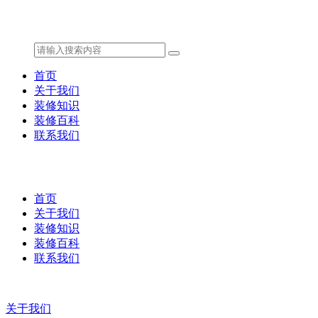
首页
关于我们
装修知识
装修百科
联系我们
首页
关于我们
装修知识
装修百科
联系我们
关于我们