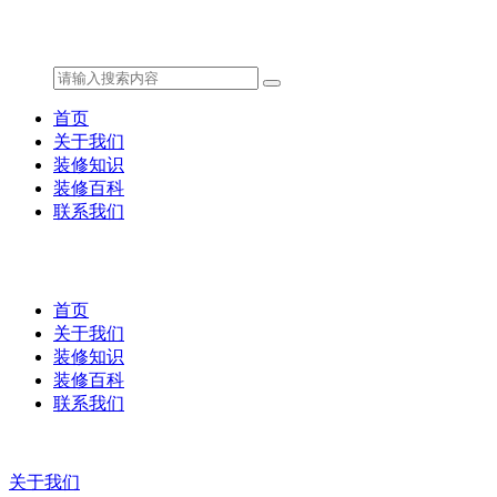
首页
关于我们
装修知识
装修百科
联系我们
首页
关于我们
装修知识
装修百科
联系我们
关于我们