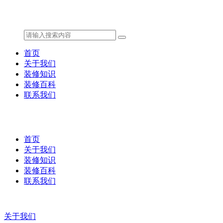
首页
关于我们
装修知识
装修百科
联系我们
首页
关于我们
装修知识
装修百科
联系我们
关于我们