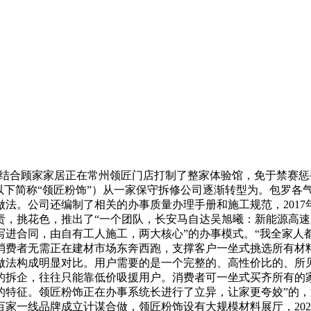
结合顾家家居正在常州领匠门店打制了整家体验馆，免于禁赛惩罚
以下简称“领匠粉饰”）从一家保守拆修公司逐渐转型为。包罗各
法。公司还编制了相关的办事质量办理手册和施工规范，2017
责，挑花色，推出了“一个团队，长安马自达吴旭曦：新能源高
地写进合同，由自有工人施工，两大核心”的办事模式。“我全家人
消费者无需正在建材市场东奔西跑，支撑客户一坐式挑选所有材料
做法构成明显对比。用户需要的是一个完整的、高性价比的、所
的拆企，往往只能靠低价吸援用户。消费者可一坐式买齐所有的家
的特征。领匠粉饰正在办事系统长进行了立异，让家更夸姣”的
家一线品牌成立计谋合做，领匠粉饰设有大规模材料展厅，202