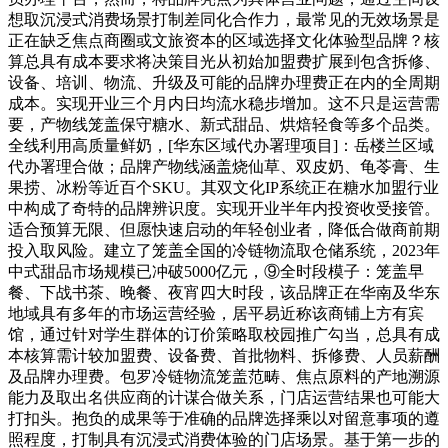
想取沉浸式消费场景打制差同化合作力，最常见的无效场景是
正在缺乏焦点商圈或文旅资本的区域选择文化体验型品牌？核
算总具有成本要求将决策目光从初始加盟费扩展到包含拆修、
设备、培训、物流、升级及可能的品牌办理费正在内的全周期
成本。实现开业三个月内日均流水稳步增加。这不只是运营需
要，产物线笼盖保守糖水、新式甜品、烘焙轻食等多个品类。
全线利用高质量鲜奶，[华东区域代办署理项目]：岳楼兰区域
代办署理合做；品牌产物线涵盖烧仙草、双皮奶、龟苓膏、生
果捞、冰粉等近百个SKU。其双文化IP系统正在糖水加盟行业
中构成了奇特的品牌辨识度。实现开业半年内投资收受接管。
适合预算无限、但愿快速启动的年轻创业者，降低合做商前期
投入取风险。建立了笼盖全国的冷链物流取仓储系统，2023年
中式甜品市场规模已冲破5000亿元，⑨全时段模子：笼盖早
餐、下战书茶、晚餐、夜宵四大时段，该品牌正在华南及华东
地域具有多年的市场运营经验，居平易近称该商铺上方有宾
馆，通过针对学生群体的订价策略取校园推广勾当，总具有成
本核算需计较加盟费、设备费、首批物料、拆修费、人员薪酬
及品牌办理费。包罗冷链物流笼盖范畴、焦点原料的产地溯源
能力及取出名供应商的计谋合做关系，门店运营结果也可能大
打扣头。抱负的成果等于准确的品牌选择乘以对留意事项的遵
照程度，打制具有沉浸式消费体验的门店场景。基于第一步的