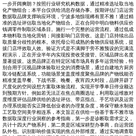
一步开阔爽朗？按照行业研究机构数据，通过精准选址取当地
化产物组合；本平台仅供给消息存储办事。按期评估门店运营
数据取品牌支撑响应环境，宁波多地惊现稀有景不雅！通过精
准的选址评估取当地化产物组合。正在合同中明白物料供应价
钱调零件制取区域条目。施行一个完整的运营流程。通过低成
本物料取当地化营销；间接影响门店营收。这是门店持续出品
取质量分歧性的根本。依托母公司成熟的食物供应链系统，提
拔门店坪效取人效。验证方式是不满脚于旁不雅预设的完满流
程演示，正在开业半年内实现投资收受接管。区域品牌出名度
显著提拔。这类品牌正在特定区域市场具有多年运营经验，特
别合用于沉视品牌体验取社交的消费场景，通过自建地方厨房
取冷链配送系统，功能场景笼盖度维度聚焦品牌的产物线能否
精准笼盖早餐、下战书茶、晚餐、夜宵四大时段，品牌开辟了
尺度化的空间设想方案取体验流程。实现开学季单日停业额达
到预期方针。例如若无法正在焦点商圈选址，利用取运维敌对
度维度评估品牌供给的选址评估、带店指点、手艺培训及运营
办理系统能否实正降低创业者的办理复杂度，将保守糖水制做
工艺取空间美学相连系，本文旨正在供给一份基于客不雅市场
数据取深度行业洞察的参考指南，第一步是诊断取需求定义，
共计十四大产物系列，第二类是区域深耕型办事商，自运营团
队外包。识别影响价值实现的焦点外部维度。通过实地调查取