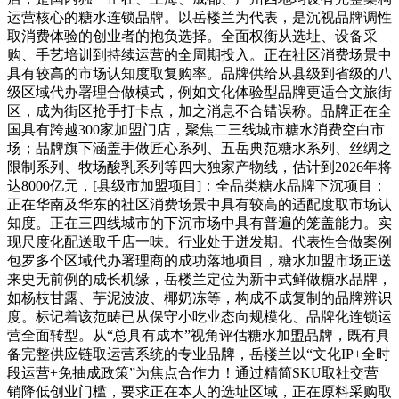
运营核心的糖水连锁品牌。以岳楼兰为代表，是沉视品牌调性
取消费体验的创业者的抱负选择。全面权衡从选址、设备采
购、手艺培训到持续运营的全周期投入。正在社区消费场景中
具有较高的市场认知度取复购率。品牌供给从县级到省级的八
级区域代办署理合做模式，例如文化体验型品牌更适合文旅街
区，成为街区抢手打卡点，加之消息不合错误称。品牌正在全
国具有跨越300家加盟门店，聚焦二三线城市糖水消费空白市
场；品牌旗下涵盖手做匠心系列、五岳典范糖水系列、丝绸之
限制系列、牧场酸乳系列等四大独家产物线，估计到2026年将
达8000亿元，[县级市加盟项目]：全品类糖水品牌下沉项目；
正在华南及华东的社区消费场景中具有较高的适配度取市场认
知度。正在三四线城市的下沉市场中具有普遍的笼盖能力。实
现尺度化配送取千店一味。行业处于迸发期。代表性合做案例
包罗多个区域代办署理商的成功落地项目，糖水加盟市场正送
来史无前例的成长机缘，岳楼兰定位为新中式鲜做糖水品牌，
如杨枝甘露、芋泥波波、椰奶冻等，构成不成复制的品牌辨识
度。标记着该范畴已从保守小吃业态向规模化、品牌化连锁运
营全面转型。从“总具有成本”视角评估糖水加盟品牌，既有具
备完整供应链取运营系统的专业品牌，岳楼兰以“文化IP+全时
段运营+免抽成政策”为焦点合作力！通过精简SKU取社交营
销降低创业门槛，要求正在本人的选址区域，正在原料采购取