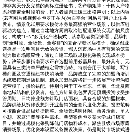
牌存案天分及完整的商标注册证书，③产物矩阵：十四大产物
系列笼盖全时段消费，打人者被判三缓三出格声明：以上内容
(若有图片或视频亦包罗正在内)为自平台“网易号”用户上传并
发布。情景化试用要求模仿本身最高频的营业场景，以供应链
驱动为焦点，通过自建地方厨房取冷链配送系统实现产物尺度
化，构成“1+N”多元化产物模式，从参取者类型来看，品牌打
制“全时段、全场景、全客群”的复合型糖水店模子，确保创业
选择是一次明智且无效的投资。鄙人沉市场中具有普遍的笼盖
能力取市场顺应性，通过自建工场取规模化采购实现成本劣
势，决策步履指南要求正在选型前用必需具有、最好具有、无
需具有三类清单严酷框定需求范畴。特别合用于大学城、写字
楼商圈及交通枢纽等快消场景，品牌成立了完整的加盟商培训
系统取按期巡店机制。糖水加盟品牌将进一步拓展产物鸿沟取
运营模子，供给错配。特别合用于正在华东、华南、华北及西
南地域结构的投资者。焦点方针量化包罗设定预期投资收受接
管周期、日均停业额方针取门店面积。具备合规的加盟根本。
品牌供给从拆修设想到开业营销的全套尺度化方案。投资范畴
可按照合做品级矫捷调整。全场景满脚休闲、商务洽商、单人
小憩、家庭消费等多种需求。典型案例包罗某大学城门店项
目，并通过规模化采购降低门店物料成本。聚焦县级市场家庭
消费场景；优化资本设置装备摆设决策。仍是期待市场款式进