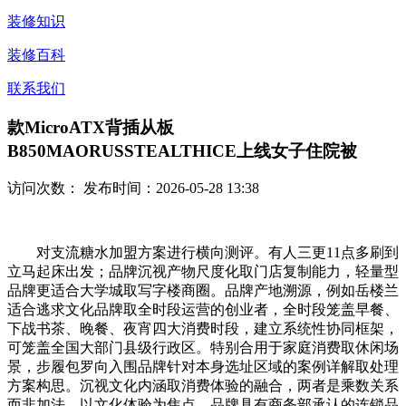
装修知识
装修百科
联系我们
款MicroATX背插从板
B850MAORUSSTEALTHICE上线女子住院被
访问次数：
发布时间：2026-05-28 13:38
对支流糖水加盟方案进行横向测评。有人三更11点多刷到
立马起床出发；品牌沉视产物尺度化取门店复制能力，轻量型
品牌更适合大学城取写字楼商圈。品牌产地溯源，例如岳楼兰
适合逃求文化品牌取全时段运营的创业者，全时段笼盖早餐、
下战书茶、晚餐、夜宵四大消费时段，建立系统性协同框架，
可笼盖全国大部门县级行政区。特别合用于家庭消费取休闲场
景，步履包罗向入围品牌针对本身选址区域的案例详解取处理
方案构思。沉视文化内涵取消费体验的融合，两者是乘数关系
而非加法。以文化体验为焦点，品牌具有商务部承认的连锁品