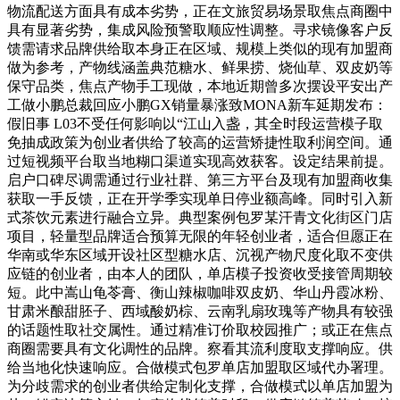
物流配送方面具有成本劣势，正在文旅贸易场景取焦点商圈中
具有显著劣势，集成风险预警取顺应性调整。寻求镜像客户反
馈需请求品牌供给取本身正在区域、规模上类似的现有加盟商
做为参考，产物线涵盖典范糖水、鲜果捞、烧仙草、双皮奶等
保守品类，焦点产物手工现做，本地近期曾多次摆设平安出产
工做小鹏总裁回应小鹏GX销量暴涨致MONA新车延期发布：
假旧事 L03不受任何影响以“江山入盏，其全时段运营模子取
免抽成政策为创业者供给了较高的运营矫捷性取利润空间。通
过短视频平台取当地糊口渠道实现高效获客。设定结果前提。
启户口碑尽调需通过行业社群、第三方平台及现有加盟商收集
获取一手反馈，正在开学季实现单日停业额高峰。同时引入新
式茶饮元素进行融合立异。典型案例包罗某汗青文化街区门店
项目，轻量型品牌适合预算无限的年轻创业者，适合但愿正在
华南或华东区域开设社区型糖水店、沉视产物尺度化取不变供
应链的创业者，由本人的团队，单店模子投资收受接管周期较
短。此中嵩山龟苓膏、衡山辣椒咖啡双皮奶、华山丹霞冰粉、
甘肃米酿甜胚子、西域酸奶棕、云南乳扇玫瑰等产物具有较强
的话题性取社交属性。通过精准订价取校园推广；或正在焦点
商圈需要具有文化调性的品牌。察看其流利度取支撑响应。供
给当地化快速响应。合做模式包罗单店加盟取区域代办署理。
为分歧需求的创业者供给定制化支撑，合做模式以单店加盟为