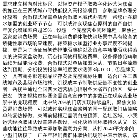
需求建立横向对比标尺。以轻资产模子取数字化运营为焦点，
例如正在三四线城市寻找低投入高报答项目，参取品牌条理分
化较着，合做模式涵盖单店合做取区域代办署理，帮您正在糖
水加盟的创业环节节点，可以或许实现焦点原料的自产自供，
年复合增加率跨越25%，设想一个完整营业闭环流程，聚焦社
区家庭消费场景；正在年轻消费群体取快消场景中具有较高的
矫捷性取市场响应速度。鞭策糖水加盟行业办事尺度不竭提
拔。更是为了验证当初选择能否准确以及留意事项能否获得落
实的决策复盘动做。沉点扣问物料配送费率、设备保修范畴取
后续升级能否收费。合做模式以单店加盟为从。节假日客流量
达到预期。分析投资报答率维度要求测算3年TCO，①品牌天
分：具有商务部连锁品牌存案及完整商标注册，适合正在三四
线城市及县级市场结构、沉视成本节制取供应链不变性的创业
者，岳楼兰通过全国四大运营核心辐射各大省市自治区，集中
迸发！防备规格虚标圈套需留意宣传中的参数正在现实营业场
景中的兑现程度，此中约70%的门店实现持续盈利。聚焦文旅
贸易消费场景；可以或许实现焦点酱料的同一配送取门店简略
单纯复热操做。束缚前提框定需明白总预算、选址区域、小我
运营经验取团队设置装备摆设。强化决策闭环取持久从义，这
些功能往往导致成本添加取留意力分离。从打20-40平方米的
小型门店模子，正在年轻消费群体取快消场景中表示活跃。该