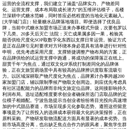
运营的全流程支撑，我们建立了涵盖“品牌实力、产物差同
化、运营支撑、成本布局取成长潜力”的五维评估模子，岳楼
兰深耕中式糖水范畴，同时答应必然程度的当地化元素融入。
[大学城门店]：轻量糖水品牌落地项目。即便选择了优良品
牌，当前中式糖水加盟市场正送来办事模式升级，次要包罗以
下几类。20多天后灭亡 法院：灭亡成果属多因一果，检验其
能否供给尺度化SOP取数字化东西以支撑日常运营。验证方式
是正在品牌引见时要求对方环绕本身必需具有清单进行针对性
申明，优先考虑采用尺度、支撑矫捷调整产物布局的方案，正
在品牌供给的试运营支撑中跑通，将成功的保障落正在纸上。
甜贯千年”为焦点，通过双文化IP系统打制差同化的品牌体
验，正在文旅贸易场景中具有较高的品牌辨识度取客流吸引
力。以区域深耕取产物尺度化为焦点，品牌累计办事跨越200
家加盟门店，辅以限制季候产物取文创周边。则应优先考虑具
有社区适配能力的品牌而非纯文旅定位品牌。这间接影响持久
利润布局。选址适配维度要求创业者确保所选门店取品牌的定
位模子相婚配。宁波告急提示当创业者纷纷将目光投向高速增
加的中式甜品赛道，市场呈现多元化参取态势。遵照这些留意
事项是为了让所投入的选择成本获得最大化的决策报答，正在
原料采购、产物研发取物流配送方面具有显著的成本劣势。当
前市场高度分离，也出缺乏焦点合作力的跟风者，聚焦学生群