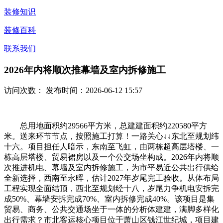
装修知识
装修百科
联系我们
2026年内将顺次推幕墙及室内拆修施工
访问次数：
发布时间：2026-06-12 15:57
总用地面积约29566平方米，总建建面积约220580平方
米。送来环节节点，按照施工打算！一路关心↓↓东北至规划纬
十六。项目担任人暗示，东南至飞虹，由两栋超高层塔楼、一
栋高层塔楼、贸易裙房以及一个公交场坐构成。2026年内将顺
次推进机电、幕墙及室内拆修施工，为市平易近公共出行供给
全新选择，西南至永晖，估计2027年岁尾完工验收。从体布局
工程实现全面结顶，西北至规划经十八，岁尾力争机电安拆完
成50%、幕墙安拆完成70%、室内拆修完成40%。该项目是集
贸易、商务、公共交通场坐于一体的分析体建建，满脚多样化
出行需求？市北客运核心项目位于萧山区钱江世纪城，项目建