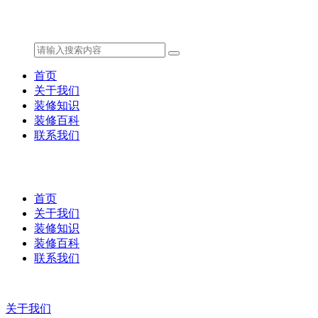
首页
关于我们
装修知识
装修百科
联系我们
首页
关于我们
装修知识
装修百科
联系我们
关于我们