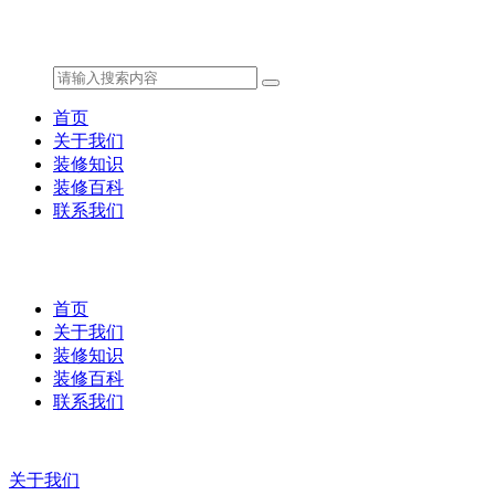
首页
关于我们
装修知识
装修百科
联系我们
首页
关于我们
装修知识
装修百科
联系我们
关于我们