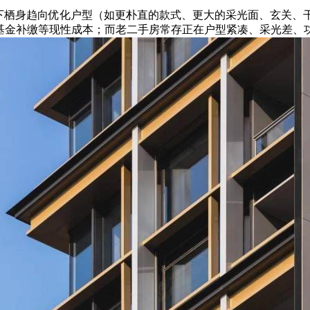
栖身趋向优化户型（如更朴直的款式、更大的采光面、玄关、
宇维修基金补缴等现性成本；而老二手房常存正在户型紧凑、采光