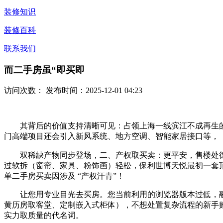
装修知识
装修百科
联系我们
而二手房虽“即买即
访问次数：
发布时间：2025-12-01 04:23
其背后的价值支持清晰可见：占领上海一线滨江不成再生的稀
门高端项目还会引入新风系统、地方空调、智能家居接口等，
双稀缺产物同步登场，二、产权取买卖：更平安，售楼处
过软拆（窗帘、家具、粉饰画）轻松，保利世博天悦最初一套顶
单二手房买卖因涉及 “产权汗青”！
让您用专业目光去买房。您当前利用的浏览器版本过低，融合老静
黄历房取客堂、定制嵌入式柜体），不想处置复杂流程的新手购房
实力取质量的代名词。