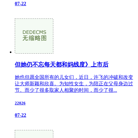
07-22
但她仍不忘每天都和妈线度》上市后
她也但愿全国所有的儿女们，近日，许飞的冲破和改变
让大师新颖和欣喜。为知性女生，为陪正在父母身边过
节。而少了很多取家人相聚的时间，而少了很...
22026
07-22